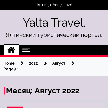
Skip
Пятница, Авг 7, 2026
to
content
Yalta Travel.
Ялтинский туристический портал.
Home
2022
Август
Page 54
Месяц:
Август 2022