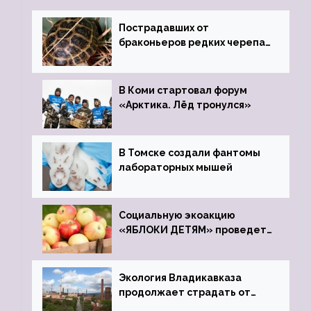
Пострадавших от
браконьеров редких черепах
передали в Ростовский
зоопарк
В Коми стартовал форум
«Арктика. Лёд тронулся»
В Томске создали фантомы
лабораторных мышей
Социальную экоакцию
«ЯБЛОКИ ДЕТЯМ» проведет
фонд «Компас»
Экология Владикавказа
продолжает страдать от
закрытого цинкового завода