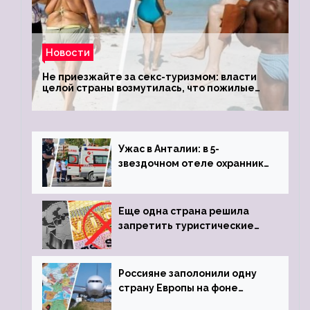
Новости
Не приезжайте за секс-туризмом: власти
целой страны возмутилась, что пожилые
туристки массово едут к ним, чтобы
обзавестись молодыми любовниками
Ужас в Анталии: в 5-
звездочном отеле охранник
устроил расстрел из
пистолета
Еще одна страна решила
запретить туристические
визы для россиян
Россияне заполонили одну
страну Европы на фоне
угрозы отмены шенгенских