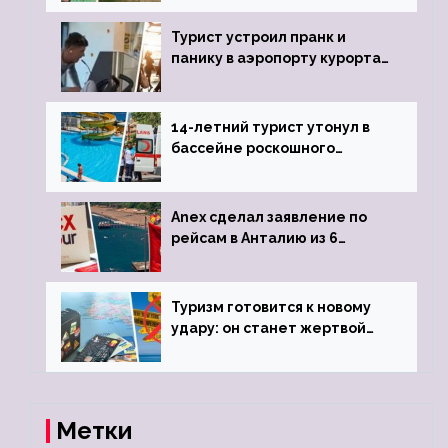
виз
Турист устроил пранк и
панику в аэропорту курорта,
объявив о 6-часовой
задержке рейса
14-летний турист утонул в
бассейне роскошного
турецкого отеля
Anex сделал заявление по
рейсам в Анталию из 6
городов
Туризм готовится к новому
удару: он станет жертвой
глобальной депрессии
Метки