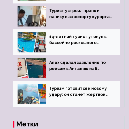
виз
Турист устроил пранк и
панику в аэропорту курорта,
объявив о 6-часовой
задержке рейса
14-летний турист утонул в
бассейне роскошного
турецкого отеля
Anex сделал заявление по
рейсам в Анталию из 6
городов
Туризм готовится к новому
удару: он станет жертвой
глобальной депрессии
Метки