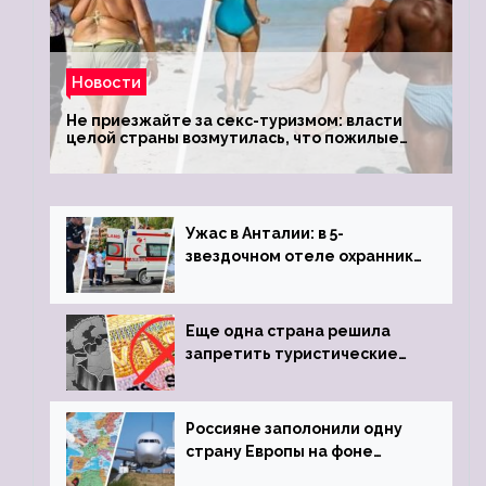
Новости
Не приезжайте за секс-туризмом: власти
целой страны возмутилась, что пожилые
туристки массово едут к ним, чтобы
обзавестись молодыми любовниками
Ужас в Анталии: в 5-
звездочном отеле охранник
устроил расстрел из
пистолета
Еще одна страна решила
запретить туристические
визы для россиян
Россияне заполонили одну
страну Европы на фоне
угрозы отмены шенгенских