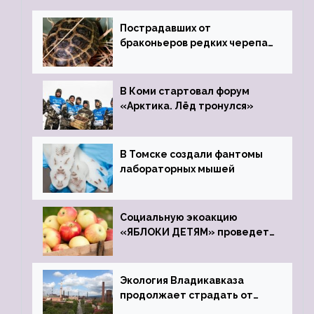
Пострадавших от
браконьеров редких черепах
передали в Ростовский
зоопарк
В Коми стартовал форум
«Арктика. Лёд тронулся»
В Томске создали фантомы
лабораторных мышей
Социальную экоакцию
«ЯБЛОКИ ДЕТЯМ» проведет
фонд «Компас»
Экология Владикавказа
продолжает страдать от
закрытого цинкового завода