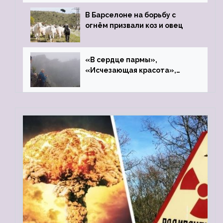
В Барселоне на борьбу с
огнём призвали коз и овец
«В сердце пармы»,
«Исчезающая красота»,
«Камень Черского»…