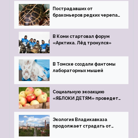
Пострадавших от
браконьеров редких черепах
передали в Ростовский
зоопарк
В Коми стартовал форум
«Арктика. Лёд тронулся»
В Томске создали фантомы
лабораторных мышей
Социальную экоакцию
«ЯБЛОКИ ДЕТЯМ» проведет
фонд «Компас»
Экология Владикавказа
продолжает страдать от
закрытого цинкового завода