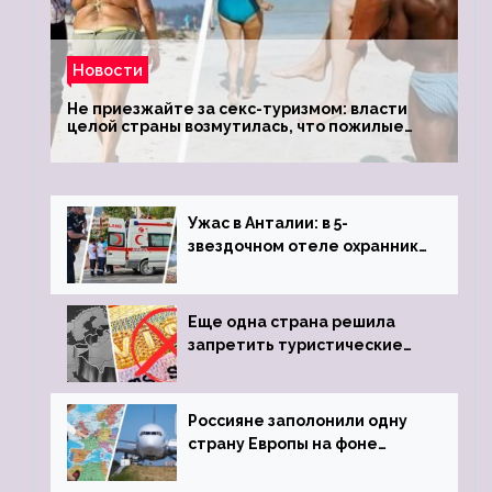
Новости
Не приезжайте за секс-туризмом: власти
целой страны возмутилась, что пожилые
туристки массово едут к ним, чтобы
обзавестись молодыми любовниками
Ужас в Анталии: в 5-
звездочном отеле охранник
устроил расстрел из
пистолета
Еще одна страна решила
запретить туристические
визы для россиян
Россияне заполонили одну
страну Европы на фоне
угрозы отмены шенгенских
виз