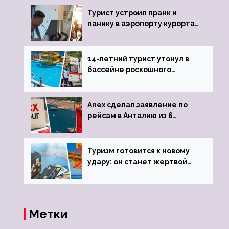
Турист устроил пранк и
панику в аэропорту курорта,
объявив о 6-часовой
задержке рейса
14-летний турист утонул в
бассейне роскошного
турецкого отеля
Anex сделал заявление по
рейсам в Анталию из 6
городов
Туризм готовится к новому
удару: он станет жертвой
глобальной депрессии
Метки