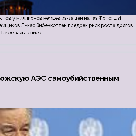
ов у миллионов немцев из-за цен на газ Фото: Lisi
ъемщиков Лукас Зибенкоттен предрек риск роста долгов
Такое заявление он…
орожскую АЭС самоубийственным