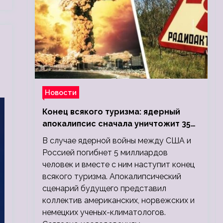
Новости
Конец всякого туризма: ядерный
апокалипсис сначала уничтожит 350
миллионов, а потом 5 миллиардов
В случае ядерной войны между США и
людей
Россией погибнет 5 миллиардов
человек и вместе с ним наступит конец
всякого туризма. Апокалипсический
сценарий будущего представил
коллектив американских, норвежских и
немецких ученых-климатологов.