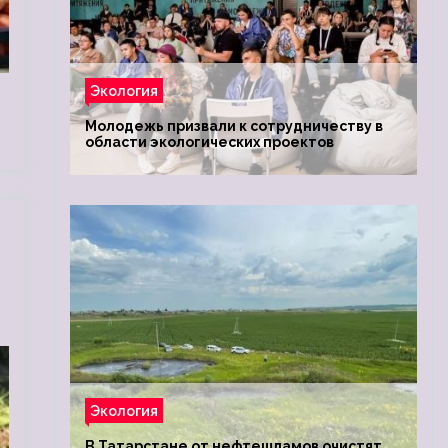
Экология
Молодежь призвали к сотрудничеству в
области экологических проектов
Экология
В Татарстане от нефтешламов очистят