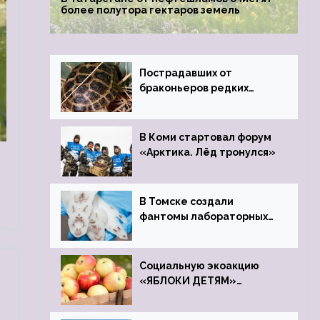
более полутора гектаров земель
Пострадавших от
браконьеров редких
черепах передали в
Ростовский зоопарк
В Коми стартовал форум
«Арктика. Лёд тронулся»
В Томске создали
фантомы лабораторных
мышей
Социальную экоакцию
«ЯБЛОКИ ДЕТЯМ»
проведет фонд «Компас»