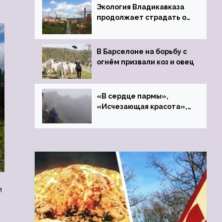
Экология Владикавказа
продолжает страдать от
закрытого цинкового
завода
В Барселоне на борьбу с
огнём призвали коз и овец
«В сердце пармы»,
«Исчезающая красота»,
«Камень Черского»…
м