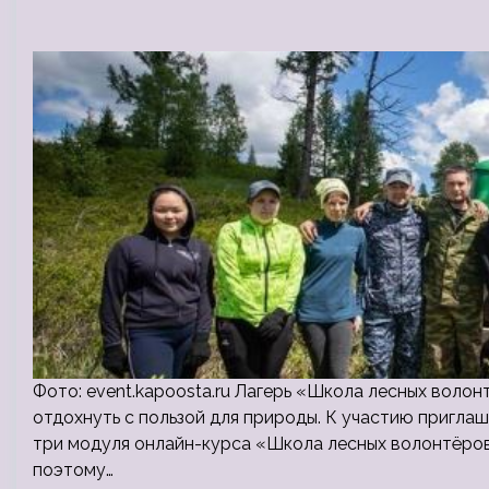
Фото: event.kapoosta.ru Лагерь «Школа лесных воло
отдохнуть с пользой для природы. К участию пригл
три модуля онлайн-курса «Школа лесных волонтёров
поэтому…