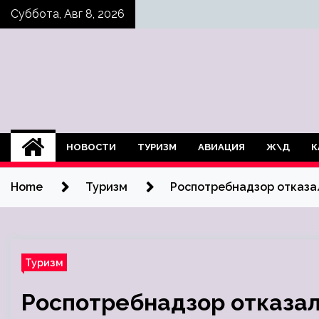
Skip
Суббота, Авг 8, 2026
to
content
НОВОСТИ
ТУРИЗМ
АВИАЦИЯ
Ж\Д
К
Home
Туризм
Роспотребнадзор отказа
Туризм
Роспотребнадзор отказал