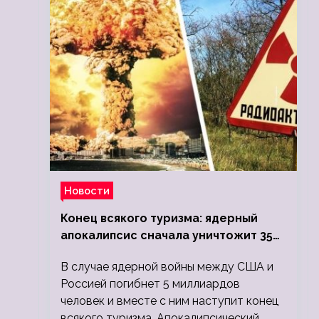
Новости
Конец всякого туризма: ядерный
апокалипсис сначала уничтожит 350
миллионов, а потом 5 миллиардов
В случае ядерной войны между США и
людей
Россией погибнет 5 миллиардов
человек и вместе с ним наступит конец
всякого туризма. Апокалипсический