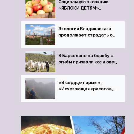
Социальную экоакцию
«ЯБЛОКИ ДЕТЯМ»
проведет фонд «Компас»
Экология Владикавказа
продолжает страдать от
закрытого цинкового
завода
В Барселоне на борьбу с
огнём призвали коз и овец
«В сердце пармы»,
«Исчезающая красота»,
«Камень Черского»…