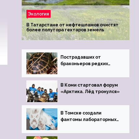
Экология
В Татарстане от нефтешламов очистят
более полутора гектаров земель
Пострадавших от
браконьеров редких
черепах передали в
Ростовский зоопарк
В Коми стартовал форум
«Арктика. Лёд тронулся»
В Томске создали
фантомы лабораторных
мышей