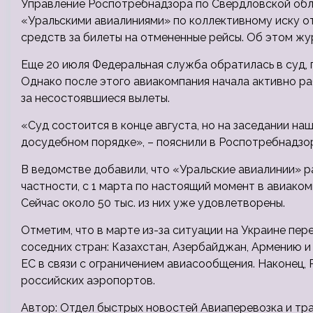
Управление Роспотребнадзора по Свердловской обл
«Уральскими авиалиниями» по коллективному иску о
средств за билеты на отмененные рейсы. Об этом ж
Еще 20 июля Федеральная служба обратилась в суд, 
Однако после этого авиакомпания начала активно р
за несостоявшиеся вылеты.
«Суд состоится в конце августа, но на заседании наш
досудебном порядке», – пояснили в Роспотребнадзо
В ведомстве добавили, что «Уральские авиалинии» р
частности, с 1 марта по настоящий момент в авиаком
Сейчас около 50 тыс. из них уже удовлетворены.
Отметим, что в марте из-за ситуации на Украине пер
соседних стран: Казахстан, Азербайджан, Армению и
ЕС в связи с ограничением авиасообщения. Наконец,
российских аэропортов.
Автор: Отдел быстрых новостей Авиаперевозка и тр