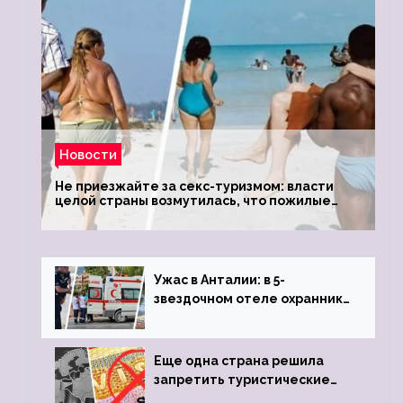
Новости
Не приезжайте за секс-туризмом: власти
целой страны возмутилась, что пожилые
туристки массово едут к ним, чтобы
обзавестись молодыми любовниками
Ужас в Анталии: в 5-
звездочном отеле охранник
устроил расстрел из
пистолета
Еще одна страна решила
запретить туристические
визы для россиян