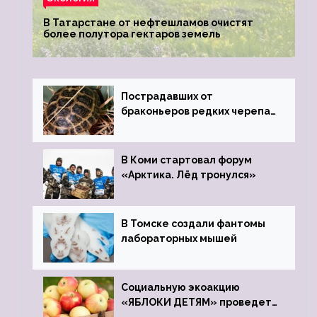
В Татарстане от нефтешламов очистят
более полутора гектаров земель
Пострадавших от
браконьеров редких черепах
передали в Ростовский
зоопарк
В Коми стартовал форум
«Арктика. Лёд тронулся»
В Томске создали фантомы
лабораторных мышей
Социальную экоакцию
«ЯБЛОКИ ДЕТЯМ» проведет