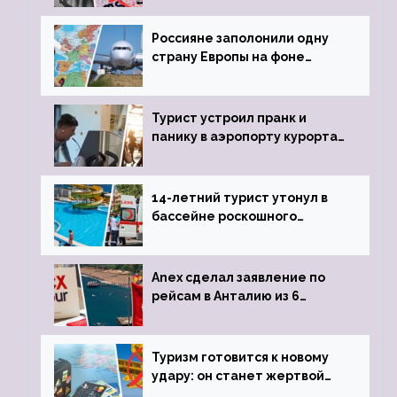
Россияне заполонили одну
страну Европы на фоне
угрозы отмены шенгенских
виз
Турист устроил пранк и
панику в аэропорту курорта,
объявив о 6-часовой
задержке рейса
14-летний турист утонул в
бассейне роскошного
турецкого отеля
Anex сделал заявление по
рейсам в Анталию из 6
городов
Туризм готовится к новому
удару: он станет жертвой
глобальной депрессии