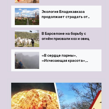
фонд «Компас»
Экология Владикавказа
продолжает страдать от
закрытого цинкового завода
В Барселоне на борьбу с
огнём призвали коз и овец
«В сердце пармы»,
«Исчезающая красота»,
«Камень Черского»…