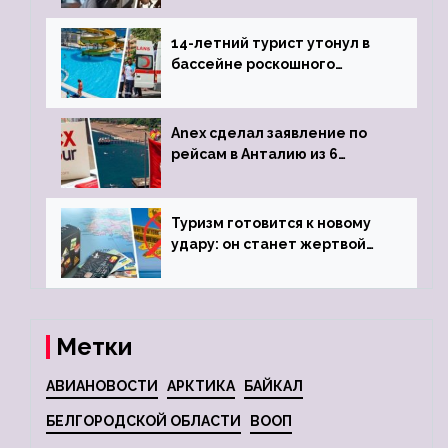
задержке рейса
14-летний турист утонул в
бассейне роскошного
турецкого отеля
Anex сделал заявление по
рейсам в Анталию из 6
городов
Туризм готовится к новому
удару: он станет жертвой
глобальной депрессии
Метки
АВИАНОВОСТИ
АРКТИКА
БАЙКАЛ
БЕЛГОРОДСКОЙ ОБЛАСТИ
ВООП