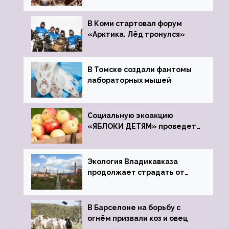
зоопарк
В Коми стартовал форум
«Арктика. Лёд тронулся»
В Томске создали фантомы
лабораторных мышей
Социальную экоакцию
«ЯБЛОКИ ДЕТЯМ» проведет
фонд «Компас»
Экология Владикавказа
продолжает страдать от
закрытого цинкового завода
В Барселоне на борьбу с
огнём призвали коз и овец