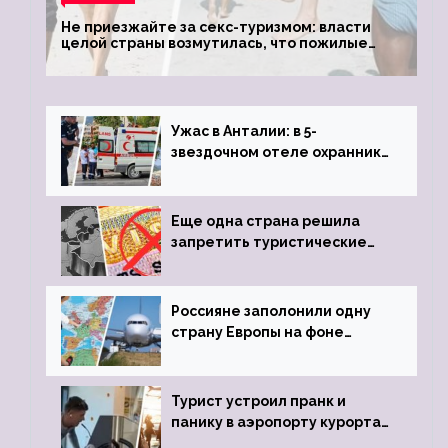
Не приезжайте за секс-туризмом: власти
целой страны возмутилась, что пожилые
туристки массово едут к ним, чтобы
обзавестись молодыми любовниками
Ужас в Анталии: в 5-
звездочном отеле охранник
устроил расстрел из
пистолета
Еще одна страна решила
запретить туристические
визы для россиян
Россияне заполонили одну
страну Европы на фоне
угрозы отмены шенгенских
виз
Турист устроил пранк и
панику в аэропорту курорта,
объявив о 6-часовой