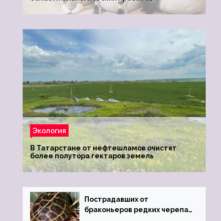
Экология
В Татарстане от нефтешламов очистят
более полутора гектаров земель
Пострадавших от
браконьеров редких черепах
передали в Ростовский