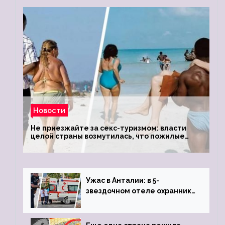
Новости
Не приезжайте за секс-туризмом: власти
целой страны возмутилась, что пожилые
туристки массово едут к ним, чтобы
обзавестись молодыми любовниками
Ужас в Анталии: в 5-
звездочном отеле охранник
устроил расстрел из
пистолета