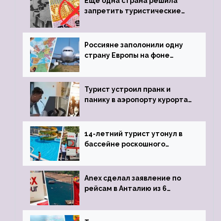
Еще одна страна решила
запретить туристические
визы для россиян
Россияне заполонили одну
страну Европы на фоне
угрозы отмены шенгенских
виз
Турист устроил пранк и
панику в аэропорту курорта,
объявив о 6-часовой
задержке рейса
14-летний турист утонул в
бассейне роскошного
турецкого отеля
Anex сделал заявление по
рейсам в Анталию из 6
городов