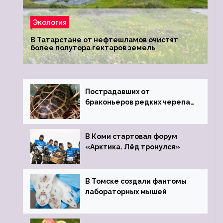
Экология
В Татарстане от нефтешламов очистят
более полутора гектаров земель
Пострадавших от
браконьеров редких черепах
передали в Ростовский
зоопарк
В Коми стартовал форум
«Арктика. Лёд тронулся»
В Томске создали фантомы
лабораторных мышей