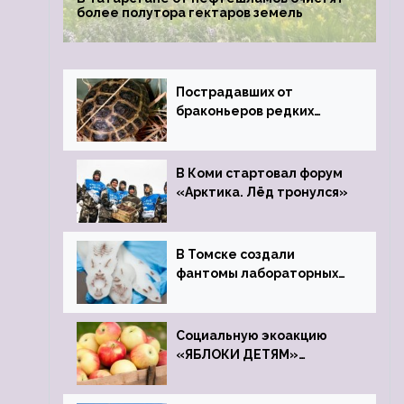
более полутора гектаров земель
Пострадавших от
браконьеров редких
черепах передали в
Ростовский зоопарк
В Коми стартовал форум
«Арктика. Лёд тронулся»
В Томске создали
фантомы лабораторных
мышей
Социальную экоакцию
«ЯБЛОКИ ДЕТЯМ»
проведет фонд «Компас»