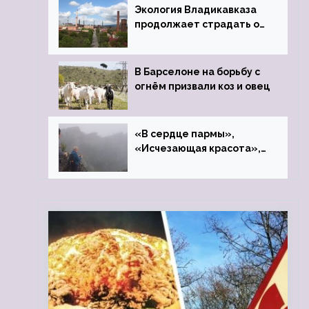
Экология Владикавказа
продолжает страдать от
закрытого цинкового
завода
В Барселоне на борьбу с
огнём призвали коз и овец
«В сердце пармы»,
«Исчезающая красота»,
«Камень Черского»…