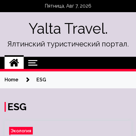
Skip
Пятница, Авг 7, 2026
to
content
Yalta Travel.
Ялтинский туристический портал.
Home
ESG
ESG
Экология