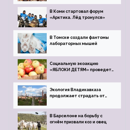
зоопарк
В Коми стартовал форум
«Арктика. Лёд тронулся»
В Томске создали фантомы
лабораторных мышей
Социальную экоакцию
«ЯБЛОКИ ДЕТЯМ» проведет
фонд «Компас»
Экология Владикавказа
продолжает страдать от
закрытого цинкового завода
В Барселоне на борьбу с
огнём призвали коз и овец