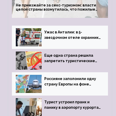
Не приезжайте за секс-туризмом: власти
целой страны возмутилась, что пожилые
туристки массово едут к ним, чтобы
обзавестись молодыми любовниками
Ужас в Анталии: в 5-
звездочном отеле охранник
устроил расстрел из
пистолета
Еще одна страна решила
запретить туристические
визы для россиян
Россияне заполонили одну
страну Европы на фоне
угрозы отмены шенгенских
виз
Турист устроил пранк и
панику в аэропорту курорта,
объявив о 6-часовой