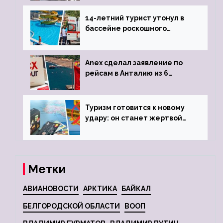
задержке рейса
14-летний турист утонул в
бассейне роскошного
турецкого отеля
Anex сделал заявление по
рейсам в Анталию из 6
городов
Туризм готовится к новому
удару: он станет жертвой
глобальной депрессии
Метки
АВИАНОВОСТИ
АРКТИКА
БАЙКАЛ
БЕЛГОРОДСКОЙ ОБЛАСТИ
ВООП