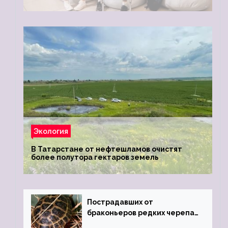
Экология
В Татарстане от нефтешламов очистят
более полутора гектаров земель
Пострадавших от
браконьеров редких черепах
передали в Ростовский