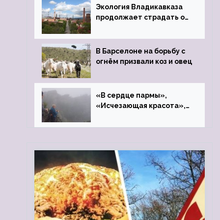
Экология Владикавказа
продолжает страдать от
закрытого цинкового
завода
В Барселоне на борьбу с
огнём призвали коз и овец
«В сердце пармы»,
«Исчезающая красота»,
«Камень Черского»…