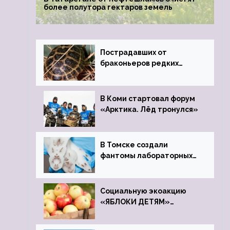
более полутора гектаров земель
Пострадавших от
браконьеров редких
черепах передали в
Ростовский зоопарк
В Коми стартовал форум
«Арктика. Лёд тронулся»
В Томске создали
фантомы лабораторных
мышей
Социальную экоакцию
«ЯБЛОКИ ДЕТЯМ»
проведет фонд «Компас»