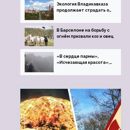
Экология Владикавказа
продолжает страдать от
закрытого цинкового
завода
В Барселоне на борьбу с
огнём призвали коз и овец
«В сердце пармы»,
«Исчезающая красота»,
«Камень Черского»…