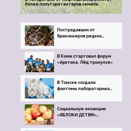
более полутора гектаров земель
Пострадавших от
браконьеров редких
черепах передали в
Ростовский зоопарк
В Коми стартовал форум
«Арктика. Лёд тронулся»
В Томске создали
фантомы лабораторных
мышей
Социальную экоакцию
«ЯБЛОКИ ДЕТЯМ»
проведет фонд «Компас»