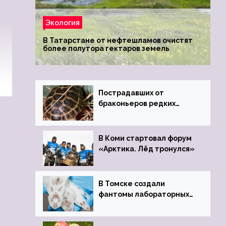
Экология
В Татарстане от нефтешламов очистят
более полутора гектаров земель
Пострадавших от
браконьеров редких
черепах передали в
Ростовский зоопарк
В Коми стартовал форум
«Арктика. Лёд тронулся»
В Томске создали
фантомы лабораторных
мышей