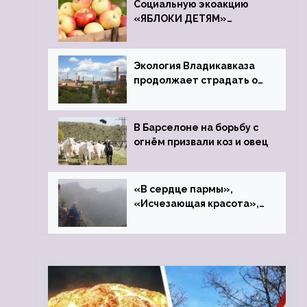
Социальную экоакцию
«ЯБЛОКИ ДЕТЯМ»
проведет фонд «Компас»
Экология Владикавказа
продолжает страдать от
закрытого цинкового
завода
В Барселоне на борьбу с
огнём призвали коз и овец
«В сердце пармы»,
«Исчезающая красота»,
«Камень Черского»…