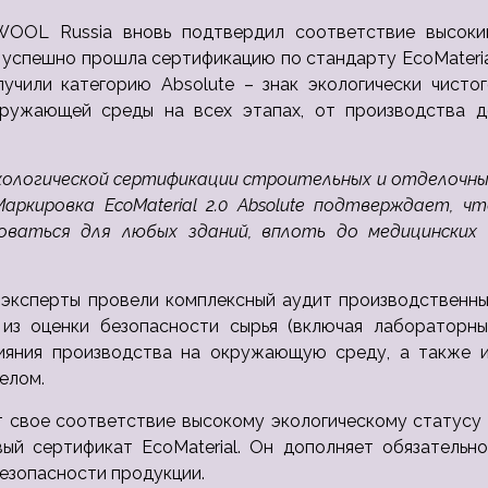
WOOL Russia вновь подтвердил соответствие высоки
 успешно прошла сертификацию по стандарту EcoMateri
чили категорию Absolute – знак экологически чистог
кружающей среды на всех этапах, от производства д
 экологической сертификации строительных и отделочн
ркировка EcoMaterial 2.0 Absolute подтверждает, чт
оваться для любых зданий, вплоть до медицинских 
 эксперты провели комплексный аудит производственны
з оценки безопасности сырья (включая лабораторны
лияния производства на окружающую среду, а также и
елом.
свое соответствие высокому экологическому статусу 
ый сертификат EcoMaterial. Он дополняет обязательно
безопасности продукции.