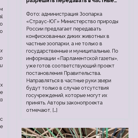
разрешить передавать в частные
зоопарки
м
Фото: администрация Зоопарка
al
«Страус-ЮГ» Министерство природы
о
России предлагает передавать
о
конфискованных диких животных в
частные зоопарки, а не только в
ых
государственные и муниципальные. По
о
информации «Парламентской газеты»,
и
уже готов соответствующий проект
постановления Правительства.
Направляться в частные руки звери
х
будут только в случае отсутствия
е
госучреждений, которые могут их
з
принять. Авторы законопроекта
отмечают, […]
с
е