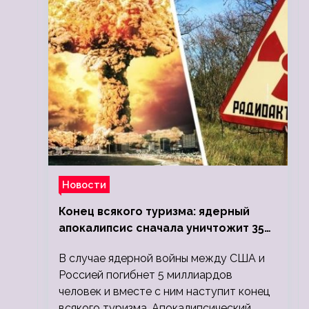
Новости
Конец всякого туризма: ядерный
апокалипсис сначала уничтожит 350
миллионов, а потом 5 миллиардов
В случае ядерной войны между США и
людей
Россией погибнет 5 миллиардов
человек и вместе с ним наступит конец
всякого туризма. Апокалипсический