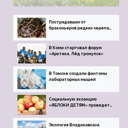
Пострадавших от
браконьеров редких черепах
передали в Ростовский
зоопарк
В Коми стартовал форум
«Арктика. Лёд тронулся»
В Томске создали фантомы
лабораторных мышей
Социальную экоакцию
«ЯБЛОКИ ДЕТЯМ» проведет
фонд «Компас»
Экология Владикавказа