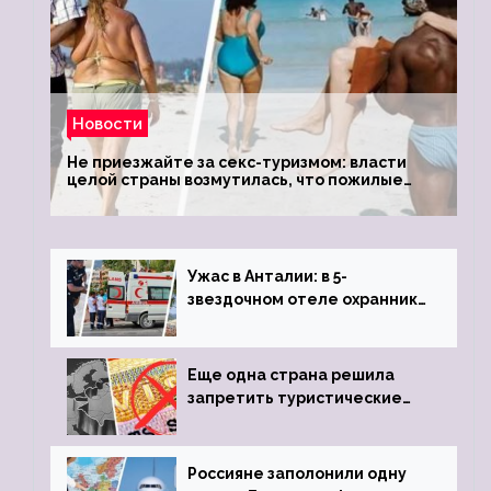
Новости
Не приезжайте за секс-туризмом: власти
целой страны возмутилась, что пожилые
туристки массово едут к ним, чтобы
обзавестись молодыми любовниками
Ужас в Анталии: в 5-
звездочном отеле охранник
устроил расстрел из
пистолета
Еще одна страна решила
запретить туристические
визы для россиян
Россияне заполонили одну