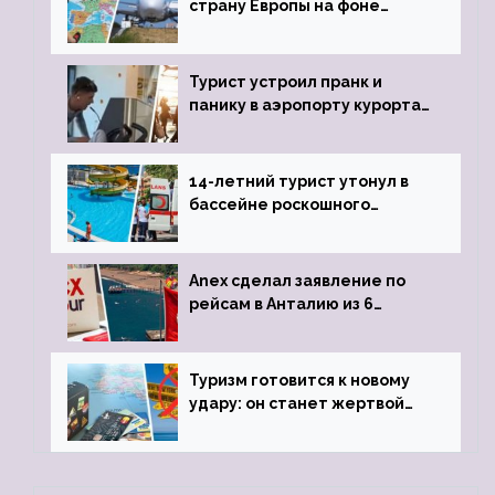
страну Европы на фоне
угрозы отмены шенгенских
виз
Турист устроил пранк и
панику в аэропорту курорта,
объявив о 6-часовой
задержке рейса
14-летний турист утонул в
бассейне роскошного
турецкого отеля
Anex сделал заявление по
рейсам в Анталию из 6
городов
Туризм готовится к новому
удару: он станет жертвой
глобальной депрессии