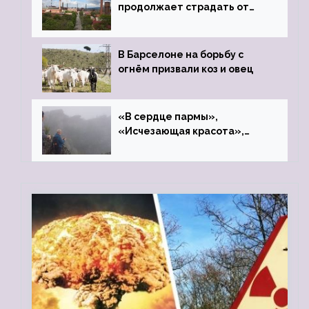
продолжает страдать от
закрытого цинкового завода
В Барселоне на борьбу с
огнём призвали коз и овец
«В сердце пармы»,
«Исчезающая красота»,
«Камень Черского»…