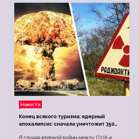
Новости
Конец всякого туризма: ядерный
апокалипсис сначала уничтожит 350
миллионов, а потом 5 миллиардов
В случае ядерной войны между США и
людей