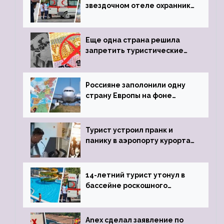
звездочном отеле охранник
устроил расстрел из
пистолета
Еще одна страна решила
запретить туристические
визы для россиян
Россияне заполонили одну
страну Европы на фоне
угрозы отмены шенгенских
виз
Турист устроил пранк и
панику в аэропорту курорта,
объявив о 6-часовой
задержке рейса
14-летний турист утонул в
бассейне роскошного
турецкого отеля
Anex сделал заявление по