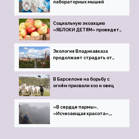
лабораторных мышей
Социальную экоакцию
«ЯБЛОКИ ДЕТЯМ» проведет
фонд «Компас»
Экология Владикавказа
продолжает страдать от
закрытого цинкового завода
В Барселоне на борьбу с
огнём призвали коз и овец
«В сердце пармы»,
«Исчезающая красота»,
«Камень Черского»…