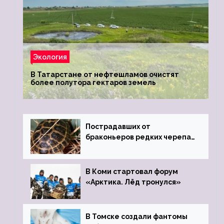
Экология
В Татарстане от нефтешламов очистят
более полутора гектаров земель
Пострадавших от
браконьеров редких черепах
передали в Ростовский
зоопарк
В Коми стартовал форум
«Арктика. Лёд тронулся»
В Томске создали фантомы