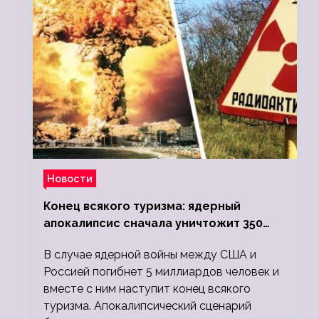
Новости
Конец всякого туризма: ядерный
апокалипсис сначала уничтожит 350
миллионов, а потом 5 миллиардов
В случае ядерной войны между США и
людей
Россией погибнет 5 миллиардов человек и
вместе с ним наступит конец всякого
туризма. Апокалипсический сценарий