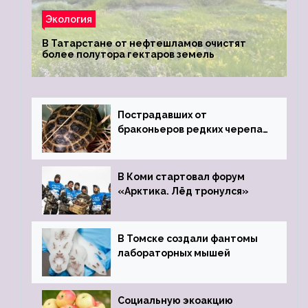
Экология
В Татарстане от нефтешламов очистят
более полутора гектаров земель
Пострадавших от
браконьеров редких черепах
передали в Ростовский
зоопарк
В Коми стартовал форум
«Арктика. Лёд тронулся»
В Томске создали фантомы
лабораторных мышей
Социальную экоакцию