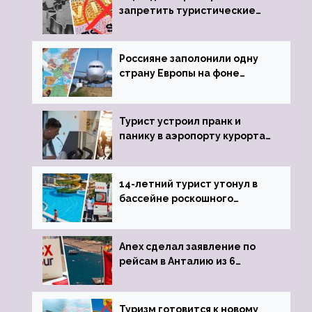
запретить туристические
визы для россиян
Россияне заполонили одну
страну Европы на фоне
угрозы отмены шенгенских
виз
Турист устроил пранк и
панику в аэропорту курорта,
объявив о 6-часовой
задержке рейса
14-летний турист утонул в
бассейне роскошного
турецкого отеля
Anex сделал заявление по
рейсам в Анталию из 6
городов
Туризм готовится к новому