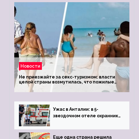
Новости
Не приезжайте за секс-туризмом: власти
целой страны возмутилась, что пожилые
туристки массово едут к ним, чтобы
обзавестись молодыми любовниками
Ужас в Анталии: в 5-
звездочном отеле охранник
устроил расстрел из
пистолета
Еще одна страна решила