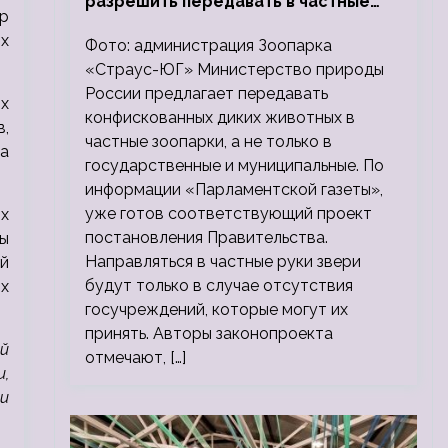
разрешить передавать в частные
р
зоопарки
х
Фото: администрация Зоопарка
«Страус-ЮГ» Министерство природы
России предлагает передавать
х
конфискованных диких животных в
в,
частные зоопарки, а не только в
а
государственные и муниципальные. По
информации «Парламентской газеты»,
уже готов соответствующий проект
х
постановления Правительства.
ры
Направляться в частные руки звери
й
будут только в случае отсутствия
х
госучреждений, которые могут их
принять. Авторы законопроекта
й
отмечают, […]
,
и