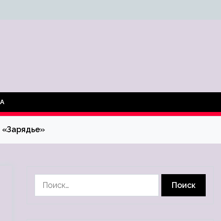
ТА
 «Зарядье»
Найти: