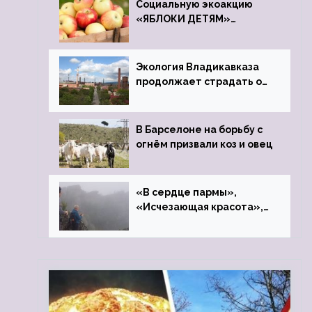
Социальную экоакцию
«ЯБЛОКИ ДЕТЯМ»
проведет фонд «Компас»
Экология Владикавказа
продолжает страдать от
закрытого цинкового
завода
В Барселоне на борьбу с
огнём призвали коз и овец
«В сердце пармы»,
«Исчезающая красота»,
«Камень Черского»…