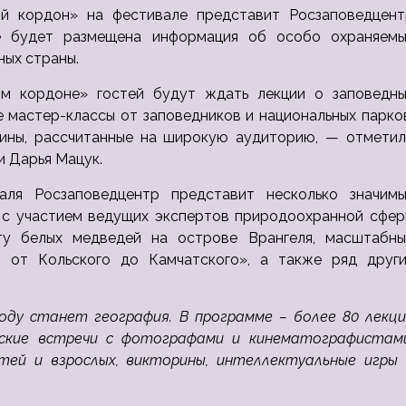
ый кордон» на фестивале представит Росзаповедцент
е будет размещена информация об особо охраняемы
ных страны.
м кордоне» гостей будут ждать лекции о заповедны
е мастер-классы от заповедников и национальных парко
рины, рассчитанные на широкую аудиторию, — отметил
 Дарья Мацук.
аля Росзаповедцентр представит несколько значимы
ол с участием ведущих экспертов природоохранной сфе
ёту белых медведей на острове Врангеля, масштабны
 от Кольского до Камчатского», а также ряд други
оду станет география. В программе – более 80 лекци
еские встречи с фотографами и кинематографистами
тей и взрослых, викторины, интеллектуальные игры 