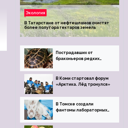
Экология
В Татарстане от нефтешламов очистят
более полутора гектаров земель
Пострадавших от
браконьеров редких
черепах передали в
Ростовский зоопарк
В Коми стартовал форум
«Арктика. Лёд тронулся»
В Томске создали
фантомы лабораторных
мышей