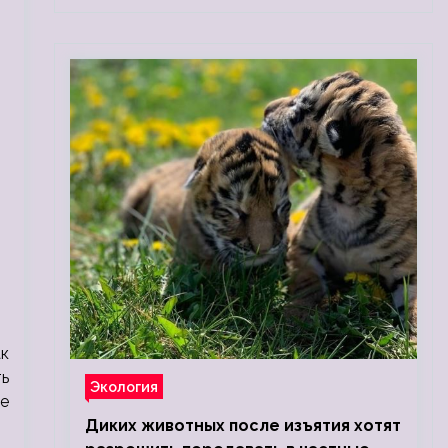
к
ть
Экология
е
Диких животных после изъятия хотят