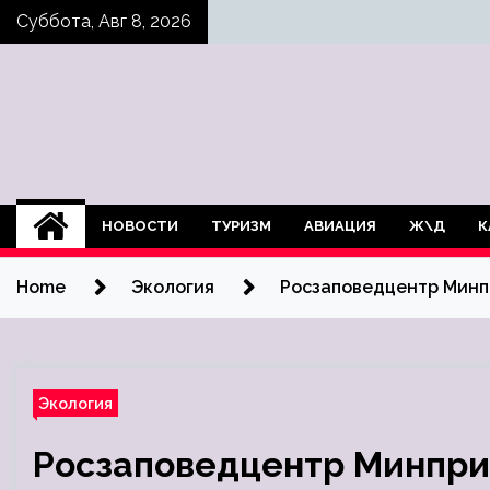
Skip
Суббота, Авг 8, 2026
to
content
НОВОСТИ
ТУРИЗМ
АВИАЦИЯ
Ж\Д
К
Home
Экология
Росзаповедцентр Минп
Экология
Росзаповедцентр Минпри