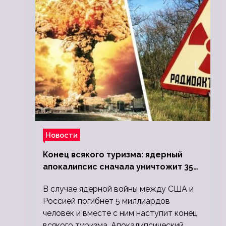
Новости
Конец всякого туризма: ядерный
апокалипсис сначала уничтожит 350
миллионов, а потом 5 миллиардов
В случае ядерной войны между США и
людей
Россией погибнет 5 миллиардов
человек и вместе с ним наступит конец
всякого туризма. Апокалипсический