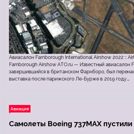
Авиасалон Farnborough International Airshow 2022 :: 
Farnborough Airshow ATO.ru — Известный авиасалон Far
завершившийся в британском Фарнборо, был перенас
выставка после парижского Ле-Бурже в 2019 году.…
Авиация
Самолеты Boeing 737MAX пустили