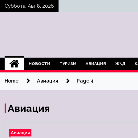
Skip
Суббота, Авг 8, 2026
to
content
НОВОСТИ
ТУРИЗМ
АВИАЦИЯ
Ж\Д
К
Home
Авиация
Page 4
Авиация
Авиация