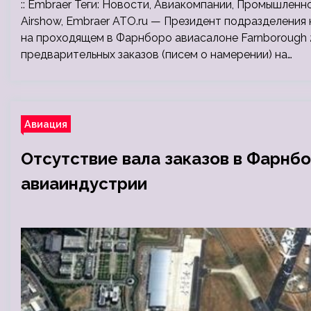
:: Embraer Теги: Новости, Авиакомпании, Промышленно
Airshow, Embraer ATO.ru — Президент подразделени
на проходящем в Фарнборо авиасалоне Farnborough 2
предварительных заказов (писем о намерении) на…
Авиация
Отсутствие вала заказов в Фарнб
авиаиндустрии