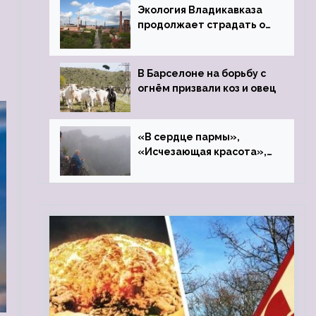
Экология Владикавказа
продолжает страдать от
закрытого цинкового
завода
В Барселоне на борьбу с
огнём призвали коз и овец
«В сердце пармы»,
«Исчезающая красота»,
«Камень Черского»…