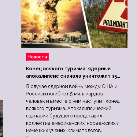
Новости
Конец всякого туризма: ядерный
апокалипсис сначала уничтожит 350
миллионов, а потом 5 миллиардов
В случае ядерной войны между США и
людей
Россией погибнет 5 миллиардов
человек и вместе с ним наступит конец
всякого туризма. Апокалипсический
сценарий будущего представил
коллектив американских, норвежских и
немецких ученых-климатологов.