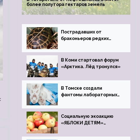
более полутора гектаров земель
Пострадавших от
браконьеров редких
черепах передали в
Ростовский зоопарк
В Коми стартовал форум
«Арктика. Лёд тронулся»
В Томске создали
фантомы лабораторных
с
мышей
Социальную экоакцию
«ЯБЛОКИ ДЕТЯМ»
проведет фонд «Компас»