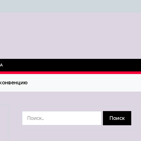
ТА
 конвенцию
Найти: