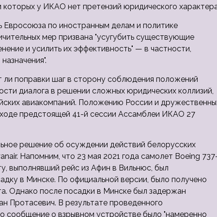
и которых у ИКАО нет претензий юридического характера
ь Евросоюза по иностранным делам и политике
ничительных мер призвана "усугубить существующие
нение и усилить их эффективность" — в частности,
назначения".
 ли поправки шаг в сторону соблюдения положений
ости диалога в решении сложных юридических коллизий,
йских авиакомпаний. Положению России и дружественны
в ходе предстоящей 41-й сессии Ассамблеи ИКАО 27
ьное решение об осуждении действий белорусских
air. Напомним, что 23 мая 2021 года самолет Boeing 737
у, выполнявший рейс из Афин в Вильнюс, был
дку в Минске. По официальной версии, было получено
а. Однако после посадки в Минске был задержан
н Протасевич. В результате проведенного
то сообщение о взрывном устройстве было "намеренно