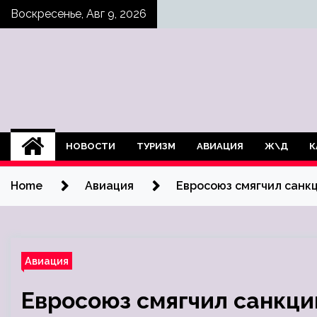
Skip
Воскресенье, Авг 9, 2026
to
content
НОВОСТИ
ТУРИЗМ
АВИАЦИЯ
Ж\Д
К
Home
Авиация
Евросоюз смягчил санк
Авиация
Евросоюз смягчил санкци