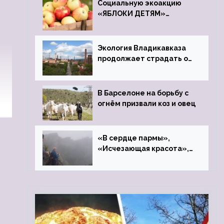
Социальную экоакцию
«ЯБЛОКИ ДЕТЯМ»
проведет фонд «Компас»
Экология Владикавказа
продолжает страдать от
закрытого цинкового
завода
В Барселоне на борьбу с
огнём призвали коз и овец
«В сердце пармы»,
«Исчезающая красота»,
«Камень Черского»…