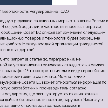
, Безопасность, Регулирование, ICAO
редную редакцию санкционных мер в отношении России 
В седьмой редакции, в частности, вносятся поправки,
м сообщении Совет ЕС описывает изменения следующим
 авиационных товаров и технологий будет разрешена
ечить работу Международной организации гражданской
евых стандартов".
что "запрет [в статье 3с, параграфе 4а] не
ной на установление технических стандартов в рамках
 параграфе 1". Что конкретно имели в виду европейские
ь производителям авиатехники. Можно только
ормулировке Совета ЕС может относиться информация по
орую разработчик и производитель, согласно
 государству, где эксплуатируется их авиатехника.
сящейся к безопасности полетов, нарушает Чикагскую
ов западного производства, находящихся в