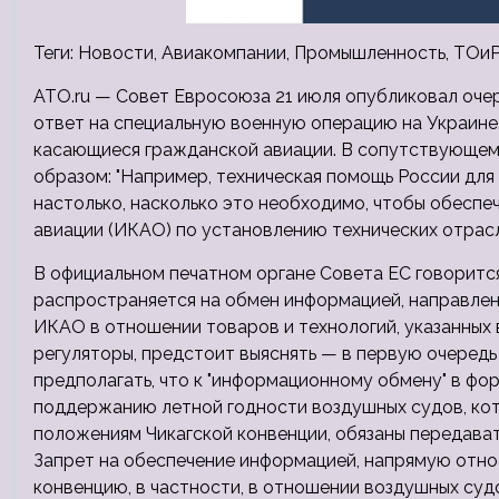
Теги: Новости, Авиакомпании, Промышленность, ТОиР
ATO.ru — Совет Евросоюза 21 июля опубликовал оче
ответ на специальную военную операцию на Украине. 
касающиеся гражданской авиации. В сопутствующе
образом: "Например, техническая помощь России для
настолько, насколько это необходимо, чтобы обесп
авиации (ИКАО) по установлению технических отрасл
В официальном печатном органе Совета ЕС говорится, 
распространяется на обмен информацией, направлен
ИКАО в отношении товаров и технологий, указанных в
регуляторы, предстоит выяснять — в первую очеред
предполагать, что к "информационному обмену" в ф
поддержанию летной годности воздушных судов, кот
положениям Чикагской конвенции, обязаны передавать
Запрет на обеспечение информацией, напрямую отно
конвенцию, в частности, в отношении воздушных суд