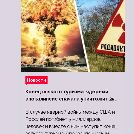
Новости
Конец всякого туризма: ядерный
апокалипсис сначала уничтожит 350
миллионов, а потом 5 миллиардов
В случае ядерной войны между США и
людей
Россией погибнет 5 миллиардов
человек и вместе с ним наступит конец
всякого туризма. Апокалипсический