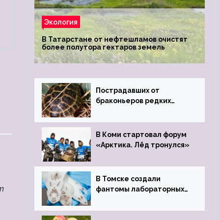
Экология
В Татарстане от нефтешламов очистят
более полутора гектаров земель
Пострадавших от
браконьеров редких
черепах передали в
Ростовский зоопарк
В Коми стартовал форум
«Арктика. Лёд тронулся»
В Томске создали
т
фантомы лабораторных
мышей