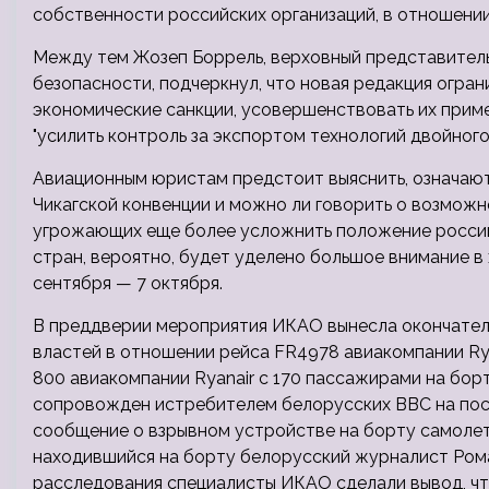
собственности российских организаций, в отношени
Между тем Жозеп Боррель, верховный представител
безопасности, подчеркнул, что новая редакция огра
экономические санкции, усовершенствовать их приме
"усилить контроль за экспортом технологий двойного 
Авиационным юристам предстоит выяснить, означают
Чикагской конвенции и можно ли говорить о возможн
угрожающих еще более усложнить положение росси
стран, вероятно, будет уделено большое внимание 
сентября — 7 октября.
В преддверии мероприятия ИКАО вынесла окончател
властей в отношении рейса FR4978 авиакомпании Ryan
800 авиакомпании Ryanair с 170 пассажирами на борт
сопровожден истребителем белорусских ВВС на поса
сообщение о взрывном устройстве на борту самолет
находившийся на борту белорусский журналист Рома
расследования специалисты ИКАО сделали вывод, ч