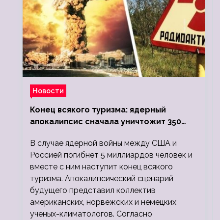
Новости
Конец всякого туризма: ядерный
апокалипсис сначала уничтожит 350
миллионов, а потом 5 миллиардов
В случае ядерной войны между США и
людей
Россией погибнет 5 миллиардов человек и
вместе с ним наступит конец всякого
туризма. Апокалипсический сценарий
будущего представил коллектив
американских, норвежских и немецких
ученых-климатологов. Согласно