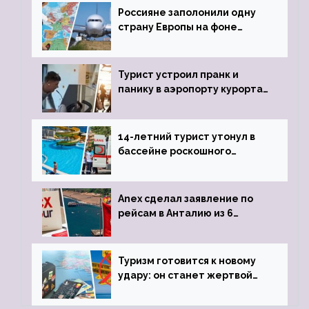
Россияне заполонили одну
страну Европы на фоне
угрозы отмены шенгенских
виз
Турист устроил пранк и
панику в аэропорту курорта,
объявив о 6-часовой
задержке рейса
14-летний турист утонул в
бассейне роскошного
турецкого отеля
Anex сделал заявление по
рейсам в Анталию из 6
городов
Туризм готовится к новому
удару: он станет жертвой
глобальной депрессии