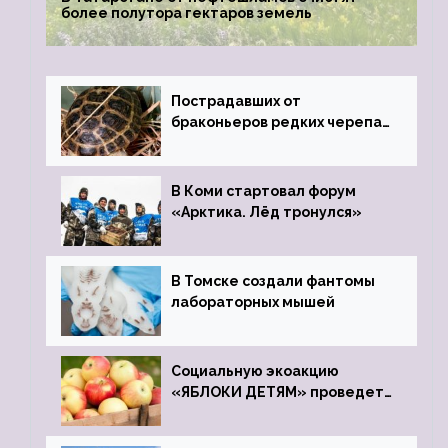
более полутора гектаров земель
Пострадавших от
браконьеров редких черепах
передали в Ростовский
зоопарк
В Коми стартовал форум
«Арктика. Лёд тронулся»
В Томске создали фантомы
лабораторных мышей
Социальную экоакцию
«ЯБЛОКИ ДЕТЯМ» проведет
фонд «Компас»