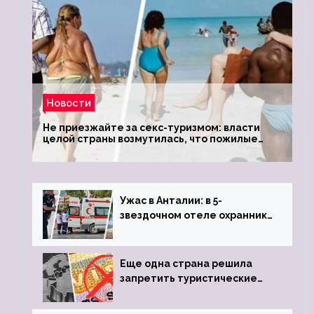
Новости
Не приезжайте за секс-туризмом: власти
целой страны возмутилась, что пожилые
туристки массово едут к ним, чтобы
обзавестись молодыми любовниками
Ужас в Анталии: в 5-
звездочном отеле охранник
устроил расстрел из
пистолета
Еще одна страна решила
запретить туристические
визы для россиян