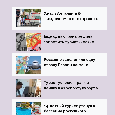
Ужас в Анталии: в 5-
звездочном отеле охранник
устроил расстрел из
пистолета
Еще одна страна решила
запретить туристические
визы для россиян
Россияне заполонили одну
страну Европы на фоне
угрозы отмены шенгенских
виз
Турист устроил пранк и
панику в аэропорту курорта,
объявив о 6-часовой
задержке рейса
14-летний турист утонул в
бассейне роскошного