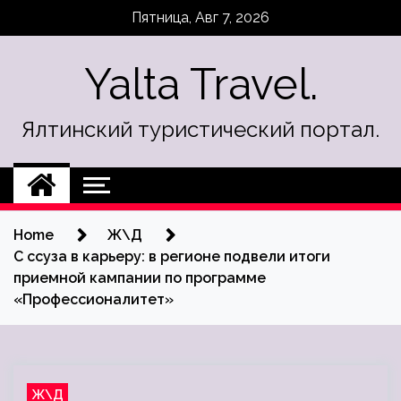
Skip
Пятница, Авг 7, 2026
to
content
Yalta Travel.
Ялтинский туристический портал.
Home
Ж\Д
С ссуза в карьеру: в регионе подвели итоги
приемной кампании по программе
«Профессионалитет»
Ж\Д