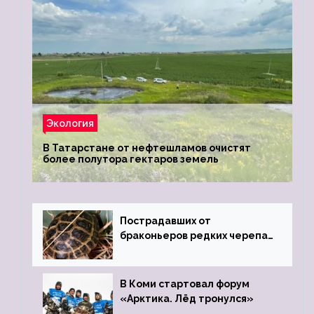
Экология
В Татарстане от нефтешламов очистят
более полутора гектаров земель
Пострадавших от
браконьеров редких черепах
передали в Ростовский
зоопарк
В Коми стартовал форум
«Арктика. Лёд тронулся»