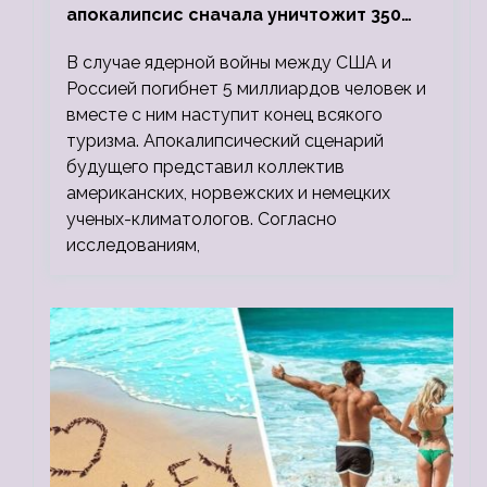
апокалипсис сначала уничтожит 350
миллионов, а потом 5 миллиардов
В случае ядерной войны между США и
людей
Россией погибнет 5 миллиардов человек и
вместе с ним наступит конец всякого
туризма. Апокалипсический сценарий
будущего представил коллектив
американских, норвежских и немецких
ученых-климатологов. Согласно
исследованиям,