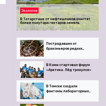
Экология
В Татарстане от нефтешламов очистят
более полутора гектаров земель
Пострадавших от
браконьеров редких
черепах передали в
Ростовский зоопарк
В Коми стартовал форум
«Арктика. Лёд тронулся»
В Томске создали
фантомы лабораторных
мышей