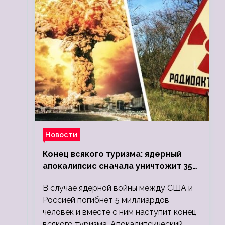
Новости
Конец всякого туризма: ядерный
апокалипсис сначала уничтожит 350
миллионов, а потом 5 миллиардов
В случае ядерной войны между США и
людей
Россией погибнет 5 миллиардов
человек и вместе с ним наступит конец
всякого туризма. Апокалипсический