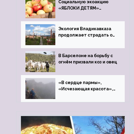
Социальную экоакцию
«ЯБЛОКИ ДЕТЯМ»
проведет фонд «Компас»
Экология Владикавказа
продолжает страдать от
закрытого цинкового
завода
В Барселоне на борьбу с
огнём призвали коз и овец
«В сердце пармы»,
«Исчезающая красота»,
«Камень Черского»…