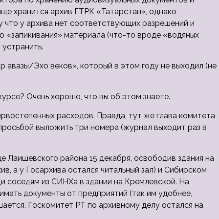
ище хранится архив ГТРК «Татарстан», однако
у что у архива нет соответствующих разрешений и
 «запикивания» материала (что-то вроде «водяных
 устранить.
авазы/Эхо веков», который в этом году не выходил (не
курсе? Очень хорошо, что вы об этом знаете.
первостепенных расходов. Правда, тут же глава комитета
 просьбой выложить три номера (журнал выходит раз в
ще Лаишевского района 15 декабря, освободив здания на
хив, а у Госархива остался читальный зал) и Сибирском
ди соседям из СИНХа в здании на Кремлевской. На
мать документы от предприятий (так им удобнее,
шается. Госкомитет РТ по архивному делу остался на