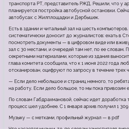
транспорта РТ, представитель РЖД. Решили, что у ар
планируется постройка автобусной остановки. Сейч
автобусах: с Жилплощадки и Дербышек.
Есть в здании и читальный зал на шесть компьютеров
систематически доносит до журналистов: ехать в Ст
посмотреть документы — в цифровом виде или вживую 
зал с 30 местами, и очередей там нет, по ее словам.
секретными материалами, которые из здания выносить
глава комитета сообщила, что к 1 июня 2022 года лю
отсканирован, оцифруют по запросу в течение трех ч
— Если дело небольшое и страниц немного, то ребят
на работу. Если дело большое, то мы пока привозим е
По словам Габдрахмановой, сейчас идет доработка т
процесс шел удобнее. С 1 января архив получил 1 30
Музыку — с метками, профильный журнал — в pdf
Что касается музыки, то, по словам заместителя ди