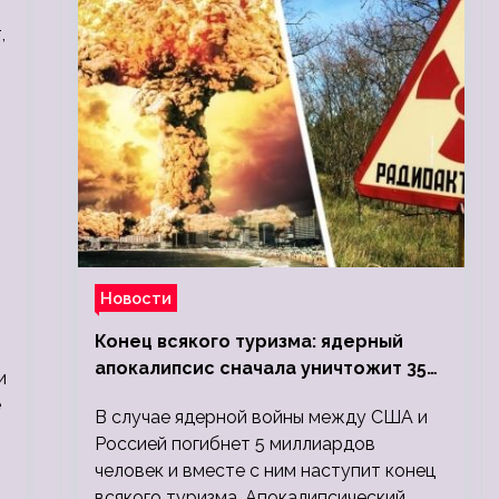
,
Новости
Конец всякого туризма: ядерный
апокалипсис сначала уничтожит 350
и
миллионов, а потом 5 миллиардов
е
В случае ядерной войны между США и
людей
Россией погибнет 5 миллиардов
человек и вместе с ним наступит конец
всякого туризма. Апокалипсический