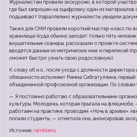
Журналистам провели экскурсию, в которой участвов
где был запрошен на оцифровку один из материалов 
подшивают (параллельно журналисты увидели докуме
Также для СМИ провели короткий мастер-класс по 
хранилище (куда обычно заходят только пять человек
внушительные сканеры, рассказали о проекте систем
вводятся данные из метрических книг и переписей (п
сможет быстро узнать свою родословную).
К слову об и.о., после ухода с должности директора
обязанности исполняет Римма Сибгатуллина, первый 
объединенной профсоюзной организации. По словам 
— Я постоянно работаю с образовательными организ
культуры. Молодежь, которая прыгала на флешмобе, 
работаем на практике, проводим «Ночь в архиве», кве
попали студенты, — отметила она, анонсировав экск
Источник:
rambler.ru