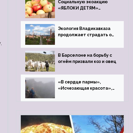
Социальную экоакцию
«ЯБЛОКИ ДЕТЯМ»
проведет фонд «Компас»
Экология Владикавказа
продолжает страдать от
закрытого цинкового
,
завода
В Барселоне на борьбу с
огнём призвали коз и овец
«В сердце пармы»,
«Исчезающая красота»,
«Камень Черского»…