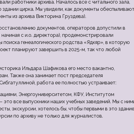
али работники архива. Началось все с читального зала,
о здании цирка. Мы увидели, как документы обеспыливают
нты из архива Викторина Груздева).
восстановлению документов, операторов допустили в
, начиная с и.о. директора), продемонстрировали
ы поиска генеалогического родства «Ядкяр», в которую
роект планируют завершить в 2025-м, так что любой
 историка Ильдара Шафикова его место вакантно,
зам. Также она занимает пост председателя
Сибгатуллиной, работа ее полностью устраивает:
ациями, Энергоуниверситетом, КФУ, Институтом
— это все выпускники наших учебных заведений. Мы с ним
сты, экскурсии, хотелось бы, чтобы первыми в это здани
урсии по архиву не только для журналистов.