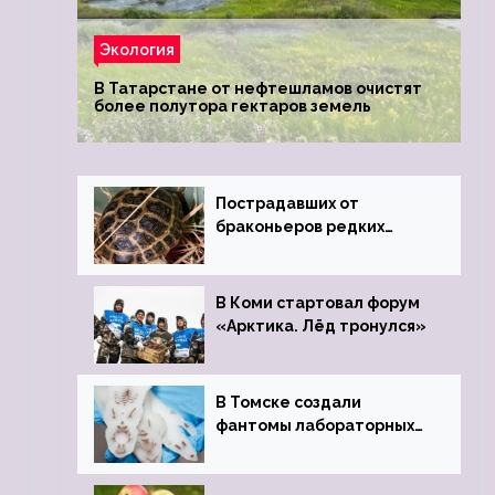
Экология
В Татарстане от нефтешламов очистят
более полутора гектаров земель
Пострадавших от
браконьеров редких
черепах передали в
Ростовский зоопарк
В Коми стартовал форум
«Арктика. Лёд тронулся»
В Томске создали
фантомы лабораторных
мышей