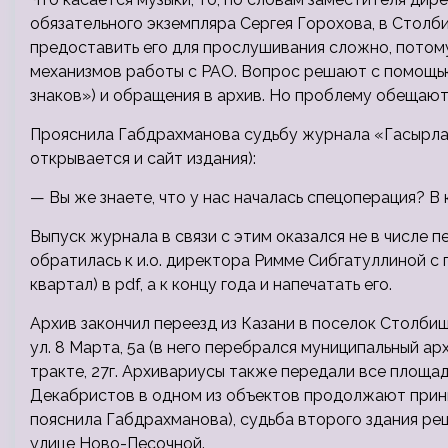
обязательного экземпляра Сергея Горохова, в Столб
предоставить его для прослушивания сложно, потом
механизмов работы с РАО. Вопрос решают с помощью
знаков») и обращения в архив. Но проблему обещают
Прояснила Габдрахманова судьбу журнала «Гасырлар 
открывается и сайт издания):
— Вы же знаете, что у нас началась спецоперация? В 
Выпуск журнала в связи с этим оказался не в числе 
обратилась к и.о. директора Римме Сибгатуллиной с
квартал) в pdf, а к концу года и напечатать его.
Архив закончил переезд из Казани в поселок Столби
ул. 8 Марта, 5а (в него перебрался муниципальный ар
тракте, 27г. Архивариусы также передали все площа
Декабристов в одном из объектов продолжают прини
пояснила Габдрахманова), судьба второго здания ре
улице Ново-Песочной.