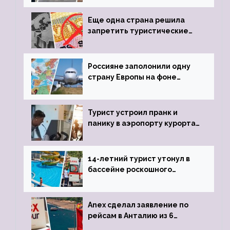
пистолета
Еще одна страна решила
запретить туристические
визы для россиян
Россияне заполонили одну
страну Европы на фоне
угрозы отмены шенгенских
виз
Турист устроил пранк и
панику в аэропорту курорта,
объявив о 6-часовой
задержке рейса
14-летний турист утонул в
бассейне роскошного
турецкого отеля
Anex сделал заявление по
рейсам в Анталию из 6
городов