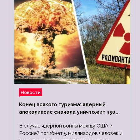
Новости
Конец всякого туризма: ядерный
апокалипсис сначала уничтожит 350
миллионов, а потом 5 миллиардов
В случае ядерной войны между США и
людей
Россией погибнет 5 миллиардов человек и