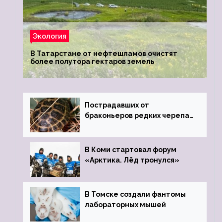
Экология
В Татарстане от нефтешламов очистят
более полутора гектаров земель
Пострадавших от
браконьеров редких черепах
передали в Ростовский
зоопарк
В Коми стартовал форум
«Арктика. Лёд тронулся»
В Томске создали фантомы
лабораторных мышей