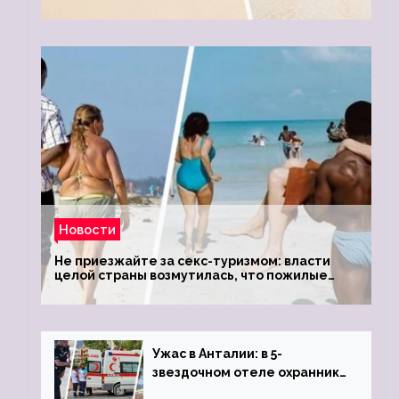
Новости
Не приезжайте за секс-туризмом: власти
целой страны возмутилась, что пожилые
туристки массово едут к ним, чтобы
обзавестись молодыми любовниками
Ужас в Анталии: в 5-
звездочном отеле охранник
устроил расстрел из