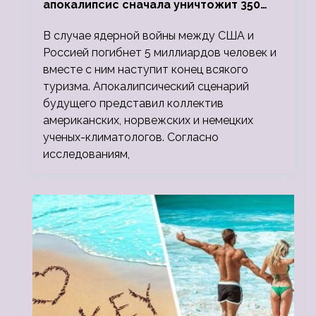
апокалипсис сначала уничтожит 350
миллионов, а потом 5 миллиардов
В случае ядерной войны между США и
людей
Россией погибнет 5 миллиардов человек и
вместе с ним наступит конец всякого
туризма. Апокалипсический сценарий
будущего представил коллектив
американских, норвежских и немецких
ученых-климатологов. Согласно
исследованиям,