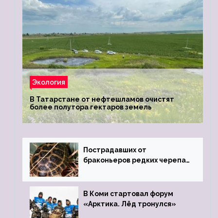
Экология
В Татарстане от нефтешламов очистят
более полутора гектаров земель
Пострадавших от
браконьеров редких черепах
передали в Ростовский
зоопарк
В Коми стартовал форум
«Арктика. Лёд тронулся»