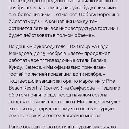
концепцию до середины ноября. «Фактически с 1
ноября цены на размещение уже будут зимними,
т. е. более низкими, – отмечает Любовь Воронина
(“Слетать.ру”). – А концепция между тем
останется летней: вся инфраструктура гостиниц
будет действовать в полном объеме».
По данным руководителя TBS Group Рашада
Мамедова, до 15 ноября в «лете» продолжат
работать все пятизвездочные отели Белека,
Кунду, Кемера. «Мы официально принимаем
гостей по летней концепции до 13 ноября, –
подтвердила замдиректора по маркетингу Pine
Beach Resort 5* (Белек) Яна Саяфарова. – Решение
об этом принято еще перед началом сезона,
когда заключались контракты. Мы так делаем уже
второй год подряд, потому что осень в Турции
сейчас жаркая и гостей довольно много».
Ранее большинство гостиниц Турции закрывало