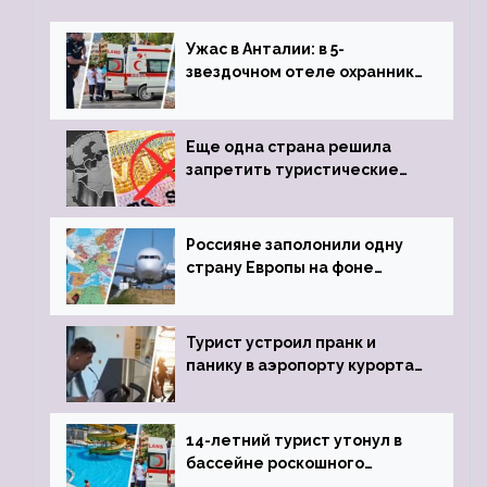
Ужас в Анталии: в 5-
звездочном отеле охранник
устроил расстрел из
пистолета
Еще одна страна решила
запретить туристические
визы для россиян
Россияне заполонили одну
страну Европы на фоне
угрозы отмены шенгенских
виз
Турист устроил пранк и
панику в аэропорту курорта,
объявив о 6-часовой
задержке рейса
14-летний турист утонул в
бассейне роскошного
турецкого отеля