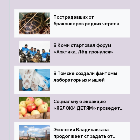
Пострадавших от
браконьеров редких черепах
передали в Ростовский
зоопарк
В Коми стартовал форум
«Арктика. Лёд тронулся»
В Томске создали фантомы
лабораторных мышей
Социальную экоакцию
«ЯБЛОКИ ДЕТЯМ» проведет
фонд «Компас»
Экология Владикавказа
продолжает страдать от