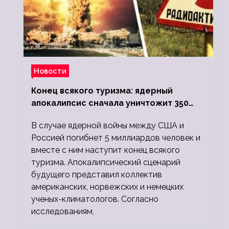
Новости
Конец всякого туризма: ядерный
апокалипсис сначала уничтожит 350
миллионов, а потом 5 миллиардов
В случае ядерной войны между США и
людей
Россией погибнет 5 миллиардов человек и
вместе с ним наступит конец всякого
туризма. Апокалипсический сценарий
будущего представил коллектив
американских, норвежских и немецких
ученых-климатологов. Согласно
исследованиям,