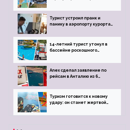
угрозы отмены шенгенских
виз
Турист устроил пранк и
панику в аэропорту курорта,
объявив о 6-часовой
задержке рейса
14-летний турист утонул в
бассейне роскошного
турецкого отеля
Anex сделал заявление по
рейсам в Анталию из 6
городов
Туризм готовится к новому
удару: он станет жертвой
глобальной депрессии