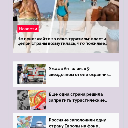
Новости
Не приезжайте за секс-туризмом: власти
целой страны возмутилась, что пожилые
туристки массово едут к ним, чтобы
обзавестись молодыми любовниками
Ужас в Анталии: в 5-
звездочном отеле охранник
устроил расстрел из
пистолета
Еще одна страна решила
запретить туристические
визы для россиян
Россияне заполонили одну
страну Европы на фоне