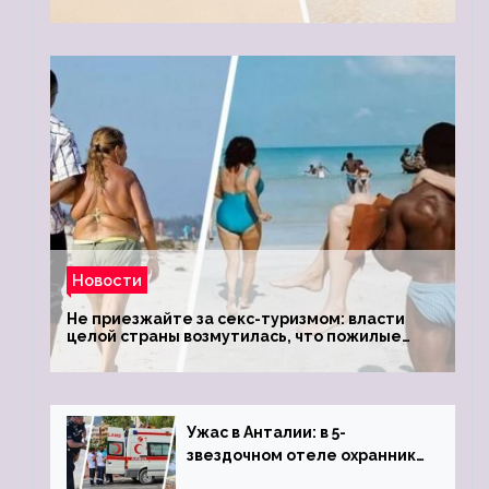
Новости
Не приезжайте за секс-туризмом: власти
целой страны возмутилась, что пожилые
туристки массово едут к ним, чтобы
обзавестись молодыми любовниками
Ужас в Анталии: в 5-
звездочном отеле охранник
устроил расстрел из