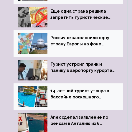
пистолета
Еще одна страна решила
запретить туристические
визы для россиян
Россияне заполонили одну
страну Европы на фоне
угрозы отмены шенгенских
виз
Турист устроил пранк и
панику в аэропорту курорта,
объявив о 6-часовой
задержке рейса
14-летний турист утонул в
бассейне роскошного
турецкого отеля
Anex сделал заявление по
рейсам в Анталию из 6
городов