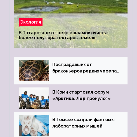
Экология
В Татарстане от нефтешламов очистят
более полутора гектаров земель
Пострадавших от
браконьеров редких черепах
передали в Ростовский
зоопарк
В Коми стартовал форум
«Арктика. Лёд тронулся»
В Томске создали фантомы
лабораторных мышей