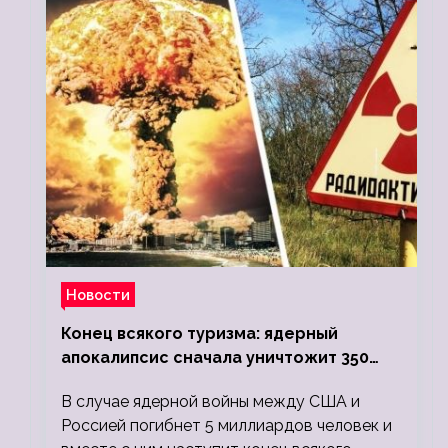
Новости
Конец всякого туризма: ядерный
апокалипсис сначала уничтожит 350
миллионов, а потом 5 миллиардов
В случае ядерной войны между США и
людей
Россией погибнет 5 миллиардов человек и