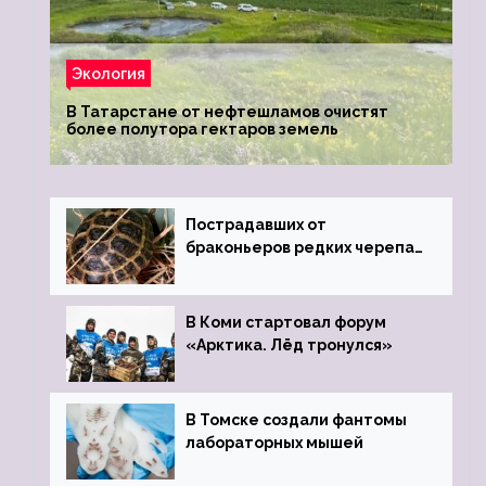
Экология
В Татарстане от нефтешламов очистят
более полутора гектаров земель
Пострадавших от
браконьеров редких черепах
передали в Ростовский
зоопарк
В Коми стартовал форум
«Арктика. Лёд тронулся»
В Томске создали фантомы
лабораторных мышей