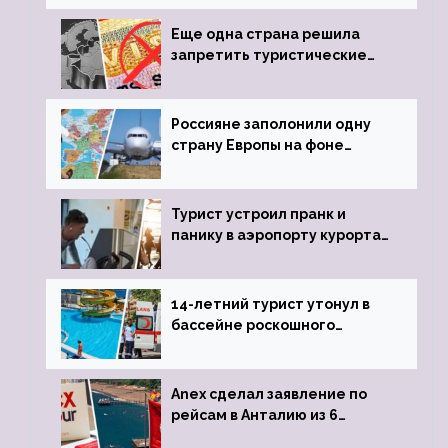
пистолета
Еще одна страна решила
запретить туристические
визы для россиян
Россияне заполонили одну
страну Европы на фоне
угрозы отмены шенгенских
виз
Турист устроил пранк и
панику в аэропорту курорта,
объявив о 6-часовой
задержке рейса
14-летний турист утонул в
бассейне роскошного
турецкого отеля
Anex сделал заявление по
рейсам в Анталию из 6
городов