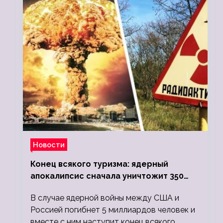
Новости
Конец всякого туризма: ядерный
апокалипсис сначала уничтожит 350
миллионов, а потом 5 миллиардов
В случае ядерной войны между США и
людей
Россией погибнет 5 миллиардов человек и
вместе с ним наступит конец всякого