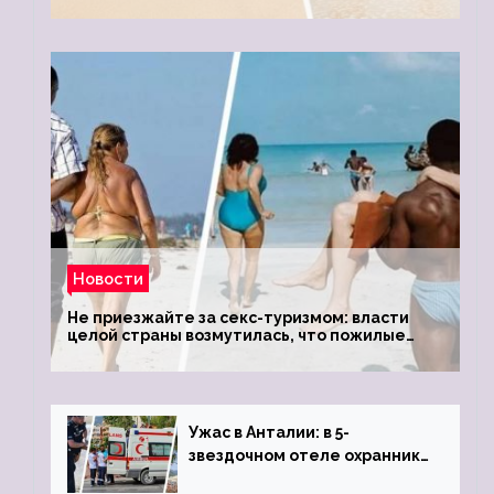
Новости
Не приезжайте за секс-туризмом: власти
целой страны возмутилась, что пожилые
туристки массово едут к ним, чтобы
обзавестись молодыми любовниками
Ужас в Анталии: в 5-
звездочном отеле охранник
устроил расстрел из