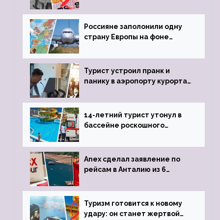
визы для россиян
Россияне заполонили одну
страну Европы на фоне
угрозы отмены шенгенских
виз
Турист устроил пранк и
панику в аэропорту курорта,
объявив о 6-часовой
задержке рейса
14-летний турист утонул в
бассейне роскошного
турецкого отеля
Anex сделал заявление по
рейсам в Анталию из 6
городов
Туризм готовится к новому
удару: он станет жертвой