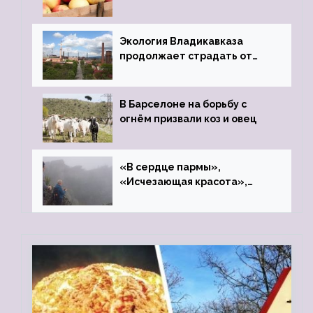
фонд «Компас»
Экология Владикавказа
продолжает страдать от
закрытого цинкового завода
В Барселоне на борьбу с
огнём призвали коз и овец
«В сердце пармы»,
«Исчезающая красота»,
«Камень Черского»…