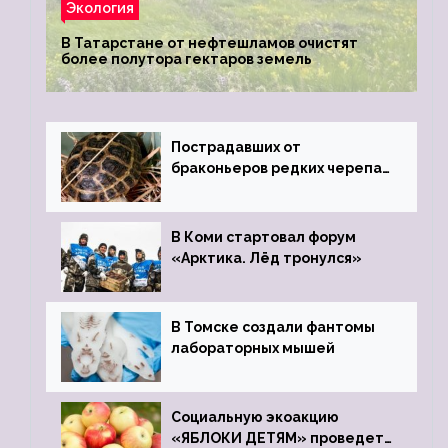
Экология
В Татарстане от нефтешламов очистят
более полутора гектаров земель
Пострадавших от
браконьеров редких черепах
передали в Ростовский
зоопарк
В Коми стартовал форум
«Арктика. Лёд тронулся»
В Томске создали фантомы
лабораторных мышей
Социальную экоакцию
«ЯБЛОКИ ДЕТЯМ» проведет