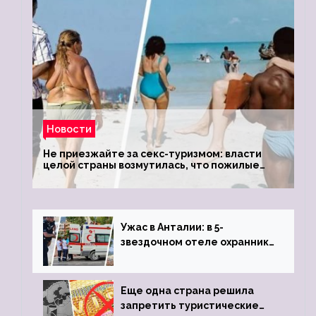
Новости
Не приезжайте за секс-туризмом: власти
целой страны возмутилась, что пожилые
туристки массово едут к ним, чтобы
обзавестись молодыми любовниками
Ужас в Анталии: в 5-
звездочном отеле охранник
устроил расстрел из
пистолета
Еще одна страна решила
запретить туристические