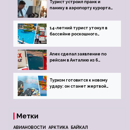
Турист устроил пранк и
панику в аэропорту курорта,
объявив о 6-часовой
задержке рейса
14-летний турист утонул в
бассейне роскошного
турецкого отеля
Anex сделал заявление по
рейсам в Анталию из 6
городов
Туризм готовится к новому
удару: он станет жертвой
глобальной депрессии
Метки
АВИАНОВОСТИ
АРКТИКА
БАЙКАЛ