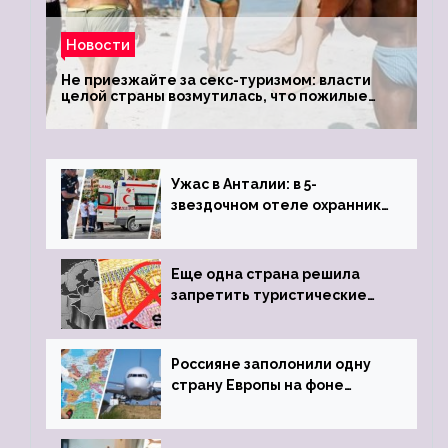
Новости
Не приезжайте за секс-туризмом: власти
целой страны возмутилась, что пожилые
туристки массово едут к ним, чтобы
обзавестись молодыми любовниками
Ужас в Анталии: в 5-
звездочном отеле охранник
устроил расстрел из
пистолета
Еще одна страна решила
запретить туристические
визы для россиян
Россияне заполонили одну
страну Европы на фоне
угрозы отмены шенгенских
виз