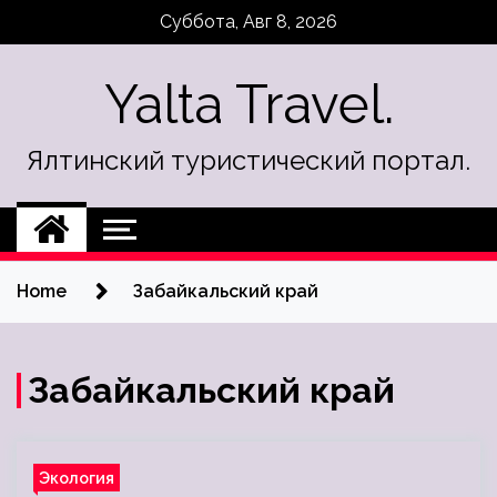
Skip
Суббота, Авг 8, 2026
to
content
Yalta Travel.
Ялтинский туристический портал.
Home
Забайкальский край
Забайкальский край
Экология