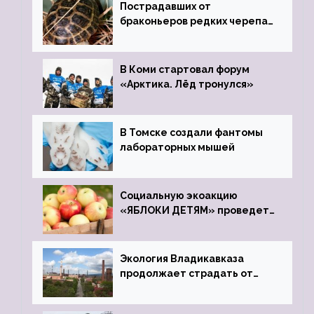
Пострадавших от
браконьеров редких черепах
передали в Ростовский
зоопарк
В Коми стартовал форум
«Арктика. Лёд тронулся»
В Томске создали фантомы
лабораторных мышей
Социальную экоакцию
«ЯБЛОКИ ДЕТЯМ» проведет
фонд «Компас»
Экология Владикавказа
продолжает страдать от
закрытого цинкового завода