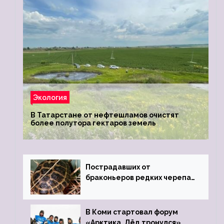
Экология
В Татарстане от нефтешламов очистят
более полутора гектаров земель
Пострадавших от
браконьеров редких черепах
передали в Ростовский
зоопарк
В Коми стартовал форум
«Арктика. Лёд тронулся»