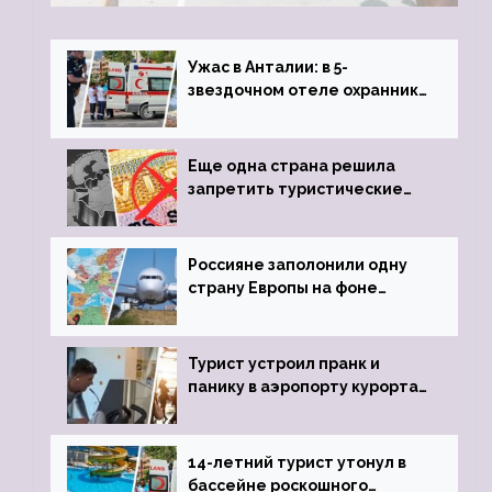
обзавестись молодыми любовниками
Ужас в Анталии: в 5-
звездочном отеле охранник
устроил расстрел из
пистолета
Еще одна страна решила
запретить туристические
визы для россиян
Россияне заполонили одну
страну Европы на фоне
угрозы отмены шенгенских
виз
Турист устроил пранк и
панику в аэропорту курорта,
объявив о 6-часовой
задержке рейса
14-летний турист утонул в
бассейне роскошного