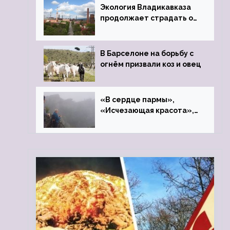
Экология Владикавказа
продолжает страдать от
закрытого цинкового
завода
В Барселоне на борьбу с
огнём призвали коз и овец
«В сердце пармы»,
«Исчезающая красота»,
«Камень Черского»…