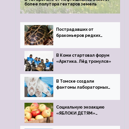
более полутора гектаров земель
Пострадавших от
браконьеров редких
черепах передали в
Ростовский зоопарк
В Коми стартовал форум
«Арктика. Лёд тронулся»
В Томске создали
фантомы лабораторных
мышей
Социальную экоакцию
«ЯБЛОКИ ДЕТЯМ»
проведет фонд «Компас»