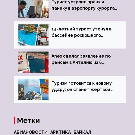
Турист устроил пранк и
панику в аэропорту курорта,
объявив о 6-часовой
задержке рейса
14-летний турист утонул в
бассейне роскошного
турецкого отеля
Anex сделал заявление по
рейсам в Анталию из 6
городов
Туризм готовится к новому
удару: он станет жертвой
глобальной депрессии
Метки
АВИАНОВОСТИ
АРКТИКА
БАЙКАЛ