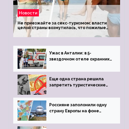
Новости
Не приезжайте за секс-туризмом: власти
целой страны возмутилась, что пожилые
туристки массово едут к ним, чтобы
обзавестись молодыми любовниками
Ужас в Анталии: в 5-
звездочном отеле охранник
устроил расстрел из
пистолета
Еще одна страна решила
запретить туристические
визы для россиян
Россияне заполонили одну
страну Европы на фоне
угрозы отмены шенгенских
виз