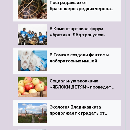
Пострадавших от
браконьеров редких черепах
передали в Ростовский
зоопарк
В Коми стартовал форум
«Арктика. Лёд тронулся»
В Томске создали фантомы
лабораторных мышей
Социальную экоакцию
«ЯБЛОКИ ДЕТЯМ» проведет
фонд «Компас»
Экология Владикавказа
продолжает страдать от
закрытого цинкового завода