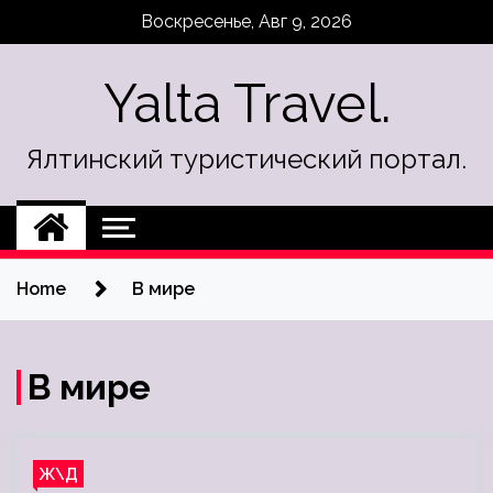
Skip
Воскресенье, Авг 9, 2026
to
content
Yalta Travel.
Ялтинский туристический портал.
Home
В мире
В мире
Ж\Д