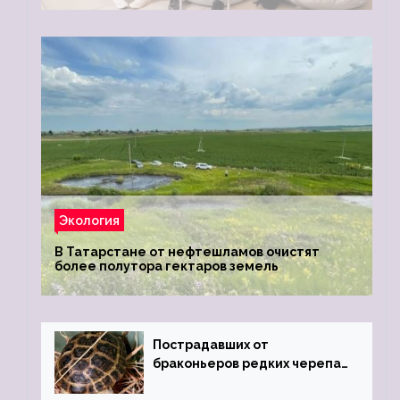
Экология
В Татарстане от нефтешламов очистят
более полутора гектаров земель
Пострадавших от
браконьеров редких черепах
передали в Ростовский