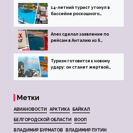
14-летний турист утонул в
бассейне роскошного
турецкого отеля
Anex сделал заявление по
рейсам в Анталию из 6
городов
Туризм готовится к новому
удару: он станет жертвой
глобальной депрессии
Метки
АВИАНОВОСТИ
АРКТИКА
БАЙКАЛ
БЕЛГОРОДСКОЙ ОБЛАСТИ
ВООП
ВЛАДИМИР БУРМАТОВ
ВЛАДИМИР ПУТИН