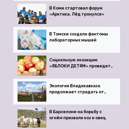
зоопарк
В Коми стартовал форум
«Арктика. Лёд тронулся»
В Томске создали фантомы
лабораторных мышей
Социальную экоакцию
«ЯБЛОКИ ДЕТЯМ» проведет
фонд «Компас»
Экология Владикавказа
продолжает страдать от
закрытого цинкового завода
В Барселоне на борьбу с
огнём призвали коз и овец