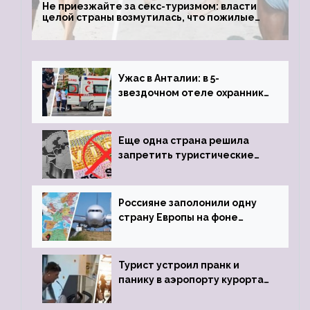
Не приезжайте за секс-туризмом: власти
целой страны возмутилась, что пожилые
туристки массово едут к ним, чтобы
обзавестись молодыми любовниками
Ужас в Анталии: в 5-
звездочном отеле охранник
устроил расстрел из
пистолета
Еще одна страна решила
запретить туристические
визы для россиян
Россияне заполонили одну
страну Европы на фоне
угрозы отмены шенгенских
виз
Турист устроил пранк и
панику в аэропорту курорта,
объявив о 6-часовой
задержке рейса