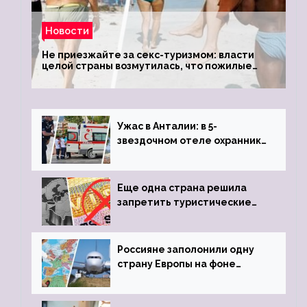
Новости
Не приезжайте за секс-туризмом: власти
целой страны возмутилась, что пожилые
туристки массово едут к ним, чтобы
обзавестись молодыми любовниками
Ужас в Анталии: в 5-
звездочном отеле охранник
устроил расстрел из
пистолета
Еще одна страна решила
запретить туристические
визы для россиян
Россияне заполонили одну
страну Европы на фоне
угрозы отмены шенгенских
виз