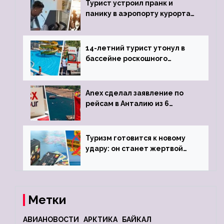
Турист устроил пранк и
панику в аэропорту курорта,
объявив о 6-часовой
задержке рейса
14-летний турист утонул в
бассейне роскошного
турецкого отеля
Anex сделал заявление по
рейсам в Анталию из 6
городов
Туризм готовится к новому
удару: он станет жертвой
глобальной депрессии
Метки
АВИАНОВОСТИ
АРКТИКА
БАЙКАЛ