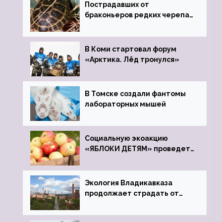
Пострадавших от
браконьеров редких черепах
передали в Ростовский
зоопарк
В Коми стартовал форум
«Арктика. Лёд тронулся»
В Томске создали фантомы
лабораторных мышей
Социальную экоакцию
«ЯБЛОКИ ДЕТЯМ» проведет
фонд «Компас»
Экология Владикавказа
продолжает страдать от
закрытого цинкового завода