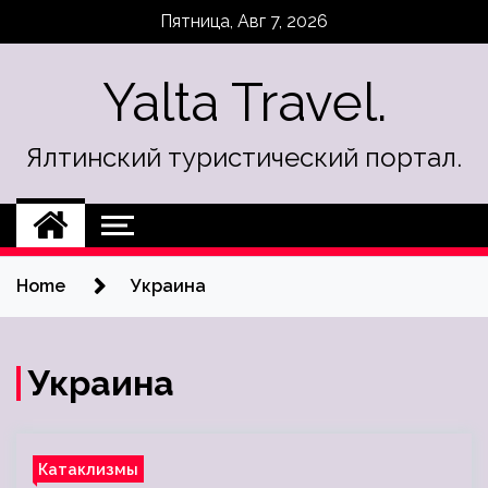
Skip
Пятница, Авг 7, 2026
to
content
Yalta Travel.
Ялтинский туристический портал.
Home
Украина
Украина
Катаклизмы