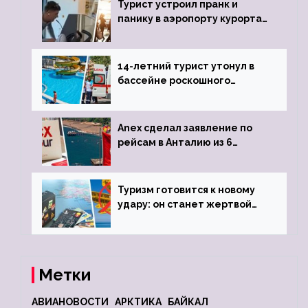
Турист устроил пранк и
панику в аэропорту курорта,
объявив о 6-часовой
задержке рейса
14-летний турист утонул в
бассейне роскошного
турецкого отеля
Anex сделал заявление по
рейсам в Анталию из 6
городов
Туризм готовится к новому
удару: он станет жертвой
глобальной депрессии
Метки
АВИАНОВОСТИ
АРКТИКА
БАЙКАЛ