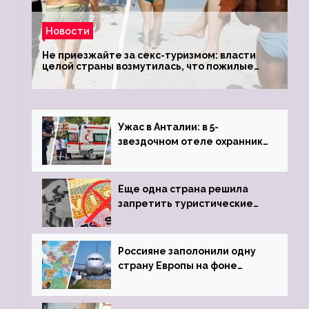
Новости
Не приезжайте за секс-туризмом: власти
целой страны возмутилась, что пожилые
туристки массово едут к ним, чтобы
обзавестись молодыми любовниками
Ужас в Анталии: в 5-
звездочном отеле охранник
устроил расстрел из
пистолета
Еще одна страна решила
запретить туристические
визы для россиян
Россияне заполонили одну
страну Европы на фоне
угрозы отмены шенгенских
виз