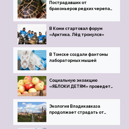
Пострадавших от
браконьеров редких черепах
передали в Ростовский
зоопарк
В Коми стартовал форум
«Арктика. Лёд тронулся»
В Томске создали фантомы
лабораторных мышей
Социальную экоакцию
«ЯБЛОКИ ДЕТЯМ» проведет
фонд «Компас»
Экология Владикавказа
продолжает страдать от
закрытого цинкового завода