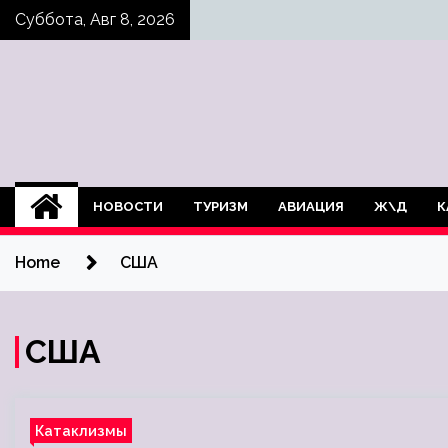
Skip
Суббота, Авг 8, 2026
to
content
НОВОСТИ
ТУРИЗМ
АВИАЦИЯ
Ж\Д
К
Home
США
США
Катаклизмы