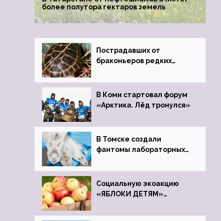
более полутора гектаров земель
Пострадавших от
браконьеров редких
черепах передали в
Ростовский зоопарк
В Коми стартовал форум
«Арктика. Лёд тронулся»
В Томске создали
фантомы лабораторных
мышей
Социальную экоакцию
«ЯБЛОКИ ДЕТЯМ»
проведет фонд «Компас»