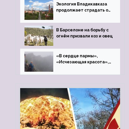
Экология Владикавказа
продолжает страдать от
закрытого цинкового
завода
В Барселоне на борьбу с
огнём призвали коз и овец
«В сердце пармы»,
«Исчезающая красота»,
«Камень Черского»…