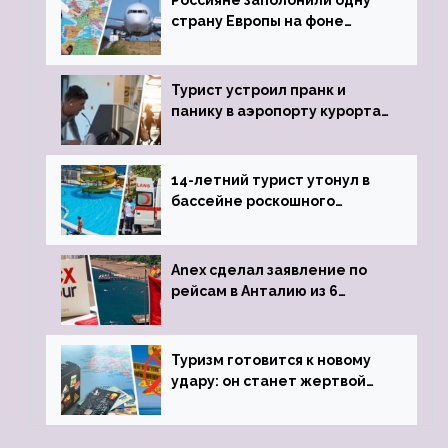
Россияне заполонили одну
страну Европы на фоне
угрозы отмены шенгенских
виз
Турист устроил пранк и
панику в аэропорту курорта,
объявив о 6-часовой
задержке рейса
14-летний турист утонул в
бассейне роскошного
турецкого отеля
Anex сделал заявление по
рейсам в Анталию из 6
городов
Туризм готовится к новому
удару: он станет жертвой
глобальной депрессии