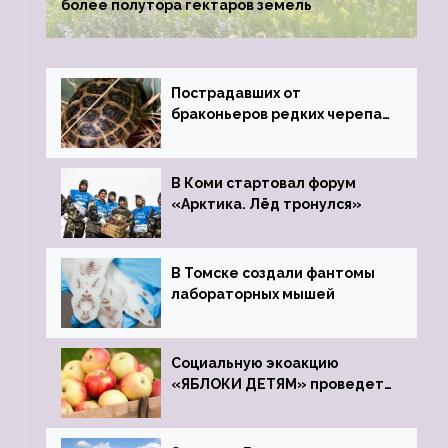
более полутора гектаров земель
Пострадавших от
браконьеров редких черепах
передали в Ростовский
зоопарк
В Коми стартовал форум
«Арктика. Лёд тронулся»
В Томске создали фантомы
лабораторных мышей
Социальную экоакцию
«ЯБЛОКИ ДЕТЯМ» проведет
фонд «Компас»