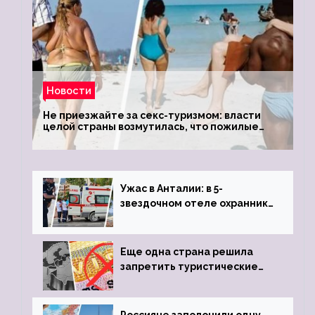
Новости
Не приезжайте за секс-туризмом: власти
целой страны возмутилась, что пожилые
туристки массово едут к ним, чтобы
обзавестись молодыми любовниками
Ужас в Анталии: в 5-
звездочном отеле охранник
устроил расстрел из
пистолета
Еще одна страна решила
запретить туристические
визы для россиян