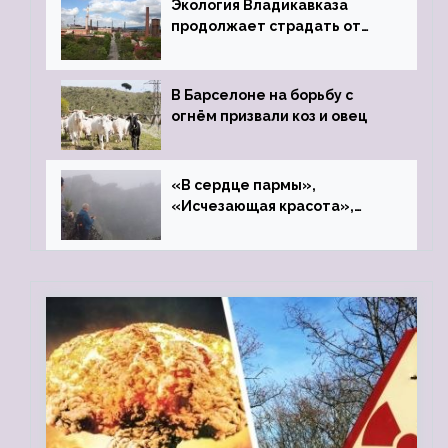
Экология Владикавказа
продолжает страдать от
закрытого цинкового завода
В Барселоне на борьбу с
огнём призвали коз и овец
«В сердце пармы»,
«Исчезающая красота»,
«Камень Черского»…