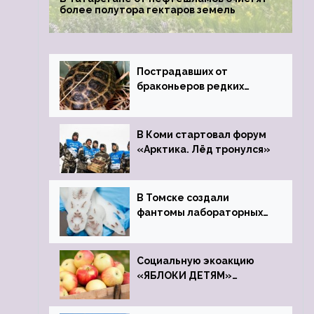
более полутора гектаров земель
Пострадавших от
браконьеров редких
черепах передали в
Ростовский зоопарк
В Коми стартовал форум
«Арктика. Лёд тронулся»
В Томске создали
фантомы лабораторных
мышей
Социальную экоакцию
«ЯБЛОКИ ДЕТЯМ»
проведет фонд «Компас»