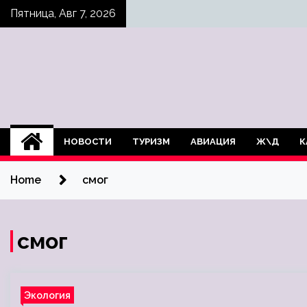
Skip
Пятница, Авг 7, 2026
to
content
НОВОСТИ
ТУРИЗМ
АВИАЦИЯ
Ж\Д
К
Home
смог
смог
Экология