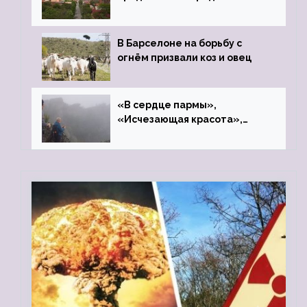
закрытого цинкового завода
В Барселоне на борьбу с
огнём призвали коз и овец
«В сердце пармы»,
«Исчезающая красота»,
«Камень Черского»…