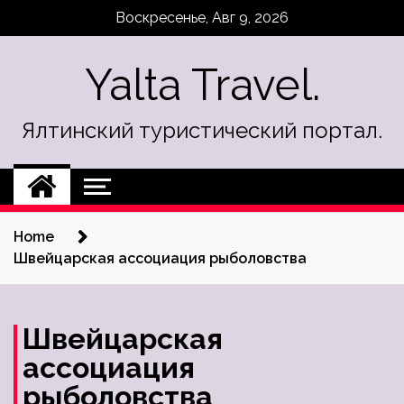
Skip
Воскресенье, Авг 9, 2026
to
content
Yalta Travel.
Ялтинский туристический портал.
Home
Швейцарская ассоциация рыболовства
Швейцарская
ассоциация
рыболовства