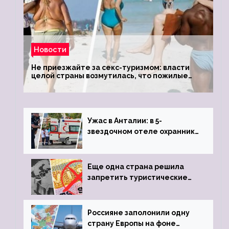
Новости
Не приезжайте за секс-туризмом: власти
целой страны возмутилась, что пожилые
туристки массово едут к ним, чтобы
обзавестись молодыми любовниками
Ужас в Анталии: в 5-
звездочном отеле охранник
устроил расстрел из
пистолета
Еще одна страна решила
запретить туристические
визы для россиян
Россияне заполонили одну
страну Европы на фоне