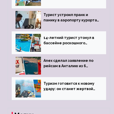
угрозы отмены шенгенских
виз
Турист устроил пранк и
панику в аэропорту курорта,
объявив о 6-часовой
задержке рейса
14-летний турист утонул в
бассейне роскошного
турецкого отеля
Anex сделал заявление по
рейсам в Анталию из 6
городов
Туризм готовится к новому
удару: он станет жертвой
глобальной депрессии