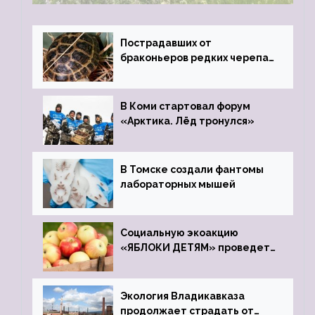
Пострадавших от
браконьеров редких черепах
передали в Ростовский
зоопарк
В Коми стартовал форум
«Арктика. Лёд тронулся»
В Томске создали фантомы
лабораторных мышей
Социальную экоакцию
«ЯБЛОКИ ДЕТЯМ» проведет
фонд «Компас»
Экология Владикавказа
продолжает страдать от