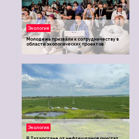
Экология
Молодежь призвали к сотрудничеству в
области экологических проектов
Экология
В Татарстане от нефтешламов очистят