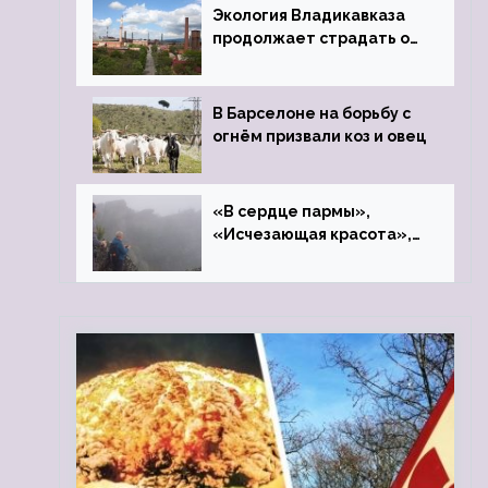
Экология Владикавказа
продолжает страдать от
закрытого цинкового
завода
В Барселоне на борьбу с
огнём призвали коз и овец
«В сердце пармы»,
«Исчезающая красота»,
«Камень Черского»…