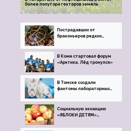
более полутора гектаров земель
Пострадавших от
браконьеров редких
черепах передали в
Ростовский зоопарк
В Коми стартовал форум
«Арктика. Лёд тронулся»
В Томске создали
фантомы лабораторных
мышей
Социальную экоакцию
«ЯБЛОКИ ДЕТЯМ»
проведет фонд «Компас»