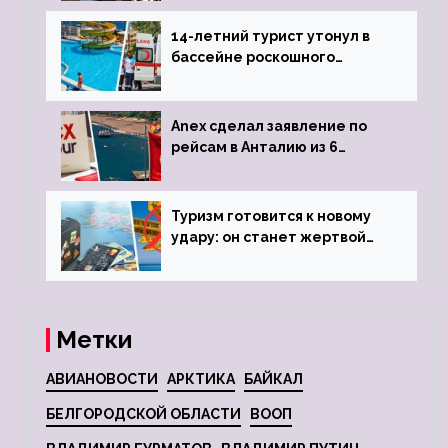
задержке рейса
14-летний турист утонул в
бассейне роскошного
турецкого отеля
Anex сделал заявление по
рейсам в Анталию из 6
городов
Туризм готовится к новому
удару: он станет жертвой
глобальной депрессии
Метки
АВИАНОВОСТИ
АРКТИКА
БАЙКАЛ
БЕЛГОРОДСКОЙ ОБЛАСТИ
ВООП