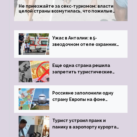
Не приезжайте за секс-туризмом: власти
целой страны возмутилась, что пожилые
туристки массово едут к ним, чтобы
обзавестись молодыми любовниками
Ужас в Анталии: в 5-
звездочном отеле охранник
устроил расстрел из
пистолета
Еще одна страна решила
запретить туристические
визы для россиян
Россияне заполонили одну
страну Европы на фоне
угрозы отмены шенгенских
виз
Турист устроил пранк и
панику в аэропорту курорта,
объявив о 6-часовой