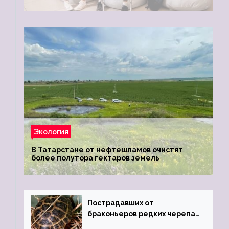
Экология
В Татарстане от нефтешламов очистят
более полутора гектаров земель
Пострадавших от
браконьеров редких черепах
передали в Ростовский