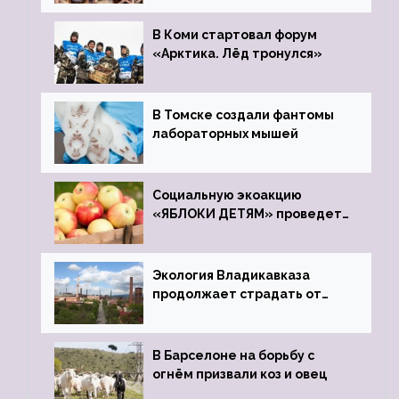
зоопарк
В Коми стартовал форум
«Арктика. Лёд тронулся»
В Томске создали фантомы
лабораторных мышей
Социальную экоакцию
«ЯБЛОКИ ДЕТЯМ» проведет
фонд «Компас»
Экология Владикавказа
продолжает страдать от
закрытого цинкового завода
В Барселоне на борьбу с
огнём призвали коз и овец