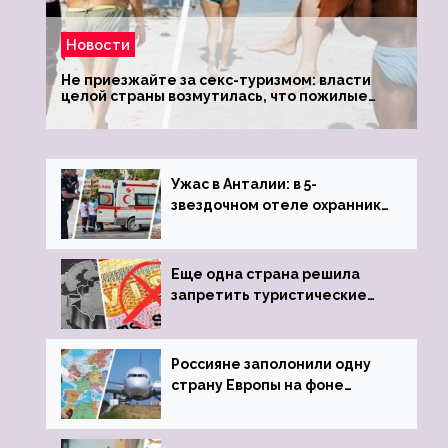
Новости
Не приезжайте за секс-туризмом: власти
целой страны возмутилась, что пожилые
туристки массово едут к ним, чтобы
обзавестись молодыми любовниками
Ужас в Анталии: в 5-
звездочном отеле охранник
устроил расстрел из
пистолета
Еще одна страна решила
запретить туристические
визы для россиян
Россияне заполонили одну
страну Европы на фоне
угрозы отмены шенгенских
виз