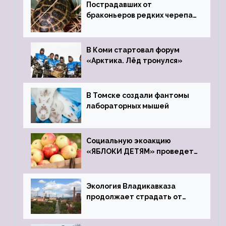
Пострадавших от
браконьеров редких черепах
передали в Ростовский
зоопарк
В Коми стартовал форум
«Арктика. Лёд тронулся»
В Томске создали фантомы
лабораторных мышей
Социальную экоакцию
«ЯБЛОКИ ДЕТЯМ» проведет
фонд «Компас»
Экология Владикавказа
продолжает страдать от
закрытого цинкового завода