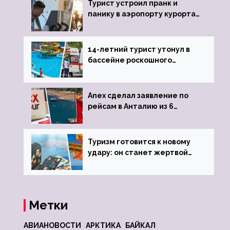
Турист устроил пранк и
панику в аэропорту курорта,
объявив о 6-часовой
задержке рейса
14-летний турист утонул в
бассейне роскошного
турецкого отеля
Anex сделал заявление по
рейсам в Анталию из 6
городов
Туризм готовится к новому
удару: он станет жертвой
глобальной депрессии
Метки
АВИАНОВОСТИ
АРКТИКА
БАЙКАЛ