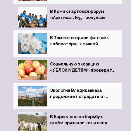
зоопарк
В Коми стартовал форум
«Арктика. Лёд тронулся»
В Томске создали фантомы
лабораторных мышей
Социальную экоакцию
«ЯБЛОКИ ДЕТЯМ» проведет
фонд «Компас»
Экология Владикавказа
продолжает страдать от
закрытого цинкового завода
В Барселоне на борьбу с
огнём призвали коз и овец