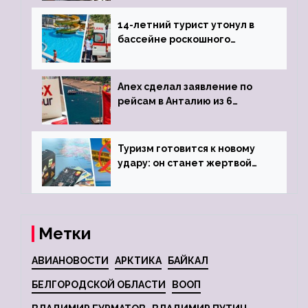
задержке рейса
14-летний турист утонул в
бассейне роскошного
турецкого отеля
Anex сделал заявление по
рейсам в Анталию из 6
городов
Туризм готовится к новому
удару: он станет жертвой
глобальной депрессии
Метки
АВИАНОВОСТИ
АРКТИКА
БАЙКАЛ
БЕЛГОРОДСКОЙ ОБЛАСТИ
ВООП