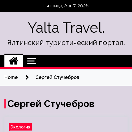
Skip
Пятница, Авг 7, 2026
to
content
Yalta Travel.
Ялтинский туристический портал.
Home
Сергей Стучебров
Сергей Стучебров
Экология