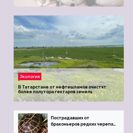
Экология
В Татарстане от нефтешламов очистят
более полутора гектаров земель
Пострадавших от
браконьеров редких черепах
передали в Ростовский