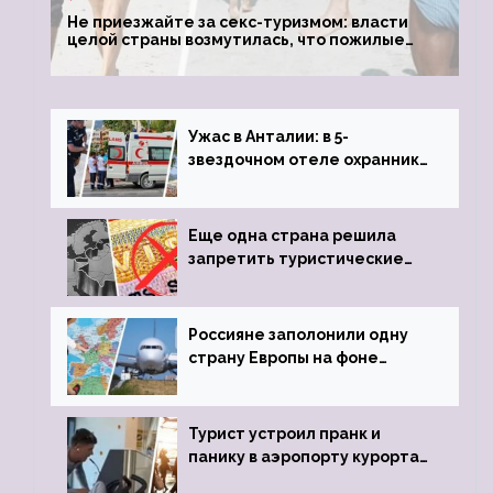
Не приезжайте за секс-туризмом: власти
целой страны возмутилась, что пожилые
туристки массово едут к ним, чтобы
обзавестись молодыми любовниками
Ужас в Анталии: в 5-
звездочном отеле охранник
устроил расстрел из
пистолета
Еще одна страна решила
запретить туристические
визы для россиян
Россияне заполонили одну
страну Европы на фоне
угрозы отмены шенгенских
виз
Турист устроил пранк и
панику в аэропорту курорта,
объявив о 6-часовой