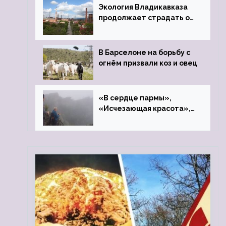
Экология Владикавказа
продолжает страдать от
закрытого цинкового
завода
В Барселоне на борьбу с
огнём призвали коз и овец
«В сердце пармы»,
«Исчезающая красота»,
«Камень Черского»…