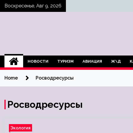
Skip
Воскресенье, Авг 9, 2026
to
content
НОВОСТИ
ТУРИЗМ
АВИАЦИЯ
Ж\Д
К
Home
Росводресурсы
Росводресурсы
Экология