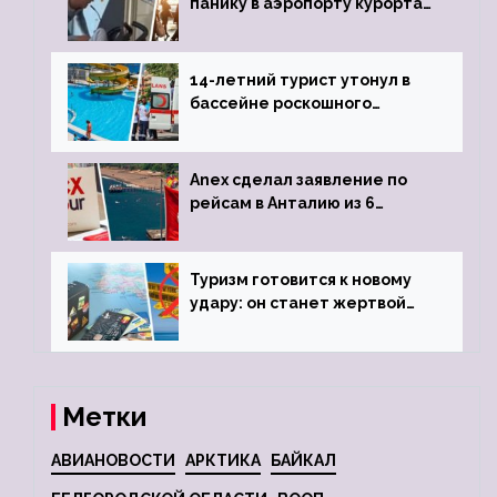
панику в аэропорту курорта,
объявив о 6-часовой
задержке рейса
14-летний турист утонул в
бассейне роскошного
турецкого отеля
Anex сделал заявление по
рейсам в Анталию из 6
городов
Туризм готовится к новому
удару: он станет жертвой
глобальной депрессии
Метки
АВИАНОВОСТИ
АРКТИКА
БАЙКАЛ