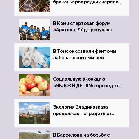
браконьеров редких черепах
передали в Ростовский
зоопарк
В Коми стартовал форум
«Арктика. Лёд тронулся»
В Томске создали фантомы
лабораторных мышей
Социальную экоакцию
«ЯБЛОКИ ДЕТЯМ» проведет
фонд «Компас»
Экология Владикавказа
продолжает страдать от
закрытого цинкового завода
В Барселоне на борьбу с