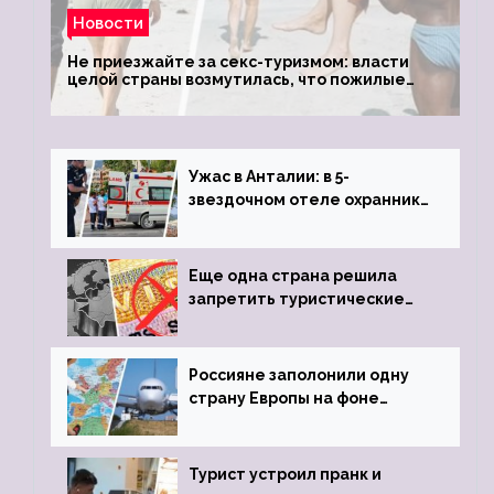
Новости
Не приезжайте за секс-туризмом: власти
целой страны возмутилась, что пожилые
туристки массово едут к ним, чтобы
обзавестись молодыми любовниками
Ужас в Анталии: в 5-
звездочном отеле охранник
устроил расстрел из
пистолета
Еще одна страна решила
запретить туристические
визы для россиян
Россияне заполонили одну
страну Европы на фоне
угрозы отмены шенгенских
виз
Турист устроил пранк и