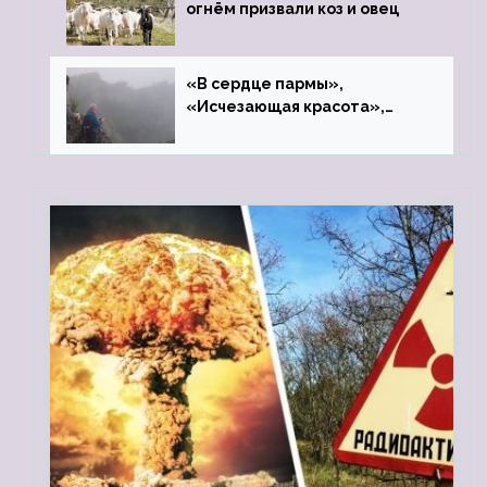
огнём призвали коз и овец
«В сердце пармы»,
«Исчезающая красота»,
«Камень Черского»…