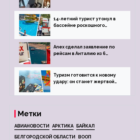
объявив о 6-часовой
задержке рейса
14-летний турист утонул в
бассейне роскошного
турецкого отеля
Anex сделал заявление по
рейсам в Анталию из 6
городов
Туризм готовится к новому
удару: он станет жертвой
глобальной депрессии
Метки
АВИАНОВОСТИ
АРКТИКА
БАЙКАЛ
БЕЛГОРОДСКОЙ ОБЛАСТИ
ВООП