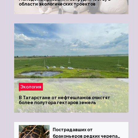
области экологических проектов
Экология
В Татарстане от нефтешламов очистят
более полутора гектаров земель
Пострадавших от
браконьеров редких черепах