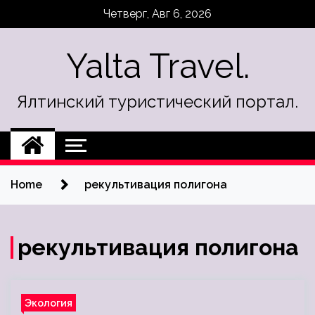
Skip
Четверг, Авг 6, 2026
to
content
Yalta Travel.
Ялтинский туристический портал.
Home
рекультивация полигона
рекультивация полигона
Экология