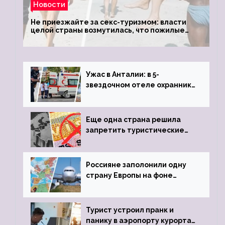
Новости
Не приезжайте за секс-туризмом: власти
целой страны возмутилась, что пожилые
туристки массово едут к ним, чтобы
обзавестись молодыми любовниками
Ужас в Анталии: в 5-
звездочном отеле охранник
устроил расстрел из
пистолета
Еще одна страна решила
запретить туристические
визы для россиян
Россияне заполонили одну
страну Европы на фоне
угрозы отмены шенгенских
виз
Турист устроил пранк и
панику в аэропорту курорта,