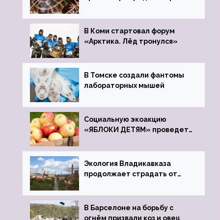
передали в Ростовский
зоопарк
В Коми стартовал форум
«Арктика. Лёд тронулся»
В Томске создали фантомы
лабораторных мышей
Социальную экоакцию
«ЯБЛОКИ ДЕТЯМ» проведет
фонд «Компас»
Экология Владикавказа
продолжает страдать от
закрытого цинкового завода
В Барселоне на борьбу с
огнём призвали коз и овец