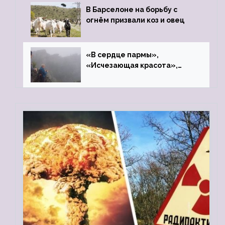
В Барселоне на борьбу с
огнём призвали коз и овец
«В сердце пармы»,
«Исчезающая красота»,
«Камень Черского»…