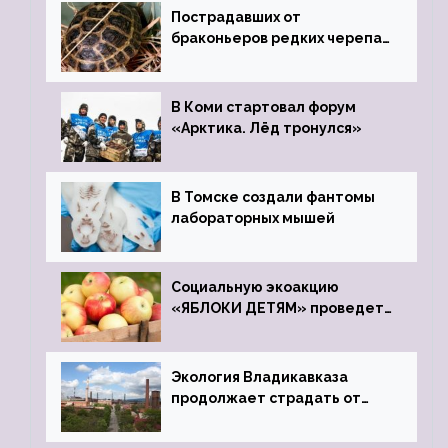
Пострадавших от
браконьеров редких черепах
передали в Ростовский
зоопарк
В Коми стартовал форум
«Арктика. Лёд тронулся»
В Томске создали фантомы
лабораторных мышей
Социальную экоакцию
«ЯБЛОКИ ДЕТЯМ» проведет
фонд «Компас»
Экология Владикавказа
продолжает страдать от
закрытого цинкового завода