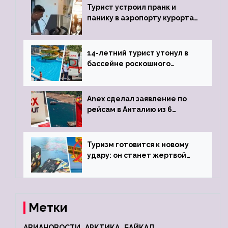
Турист устроил пранк и
панику в аэропорту курорта,
объявив о 6-часовой
задержке рейса
14-летний турист утонул в
бассейне роскошного
турецкого отеля
Anex сделал заявление по
рейсам в Анталию из 6
городов
Туризм готовится к новому
удару: он станет жертвой
глобальной депрессии
Метки
АВИАНОВОСТИ
АРКТИКА
БАЙКАЛ