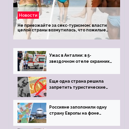
Новости
Не приезжайте за секс-туризмом: власти
целой страны возмутилась, что пожилые
туристки массово едут к ним, чтобы
обзавестись молодыми любовниками
Ужас в Анталии: в 5-
звездочном отеле охранник
устроил расстрел из
пистолета
Еще одна страна решила
запретить туристические
визы для россиян
Россияне заполонили одну
страну Европы на фоне
угрозы отмены шенгенских
виз