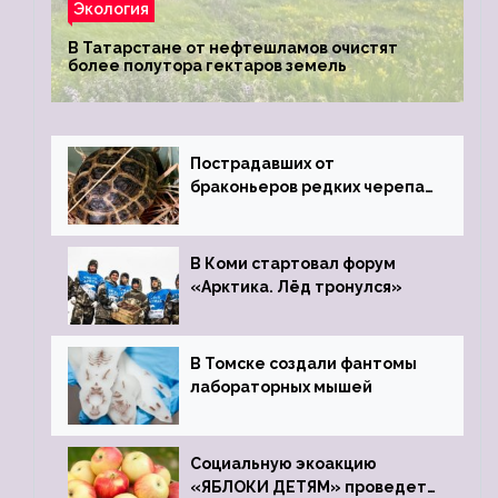
Экология
В Татарстане от нефтешламов очистят
более полутора гектаров земель
Пострадавших от
браконьеров редких черепах
передали в Ростовский
зоопарк
В Коми стартовал форум
«Арктика. Лёд тронулся»
В Томске создали фантомы
лабораторных мышей
Социальную экоакцию
«ЯБЛОКИ ДЕТЯМ» проведет