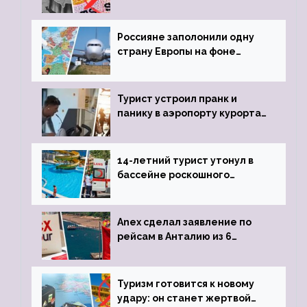
визы для россиян
Россияне заполонили одну
страну Европы на фоне
угрозы отмены шенгенских
виз
Турист устроил пранк и
панику в аэропорту курорта,
объявив о 6-часовой
задержке рейса
14-летний турист утонул в
бассейне роскошного
турецкого отеля
Anex сделал заявление по
рейсам в Анталию из 6
городов
Туризм готовится к новому
удару: он станет жертвой