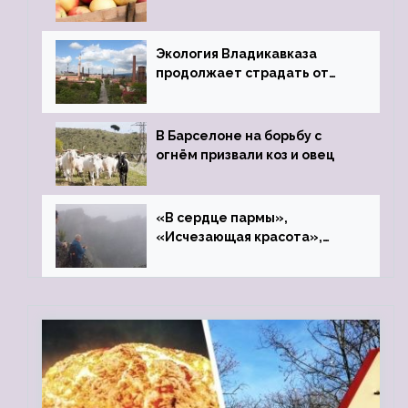
фонд «Компас»
Экология Владикавказа
продолжает страдать от
закрытого цинкового завода
В Барселоне на борьбу с
огнём призвали коз и овец
«В сердце пармы»,
«Исчезающая красота»,
«Камень Черского»…