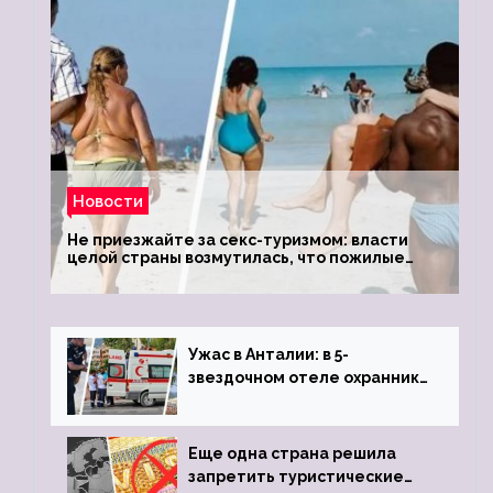
Новости
Не приезжайте за секс-туризмом: власти
целой страны возмутилась, что пожилые
туристки массово едут к ним, чтобы
обзавестись молодыми любовниками
Ужас в Анталии: в 5-
звездочном отеле охранник
устроил расстрел из
пистолета
Еще одна страна решила
запретить туристические