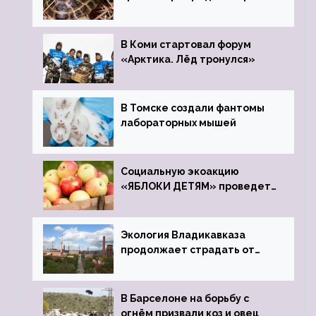
передали в Ростовский
зоопарк
В Коми стартовал форум
«Арктика. Лёд тронулся»
В Томске создали фантомы
лабораторных мышей
Социальную экоакцию
«ЯБЛОКИ ДЕТЯМ» проведет
фонд «Компас»
Экология Владикавказа
продолжает страдать от
закрытого цинкового завода
В Барселоне на борьбу с
огнём призвали коз и овец