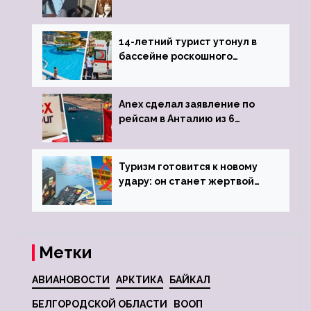
объявив о 6-часовой
задержке рейса
14-летний турист утонул в
бассейне роскошного
турецкого отеля
Anex сделал заявление по
рейсам в Анталию из 6
городов
Туризм готовится к новому
удару: он станет жертвой
глобальной депрессии
Метки
АВИАНОВОСТИ
АРКТИКА
БАЙКАЛ
БЕЛГОРОДСКОЙ ОБЛАСТИ
ВООП