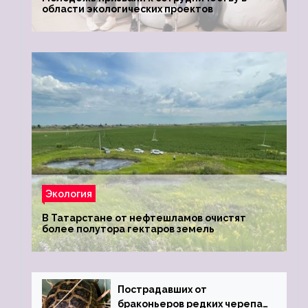
области экологических проектов
Экология
В Татарстане от нефтешламов очистят
более полутора гектаров земель
Пострадавших от
браконьеров редких черепах