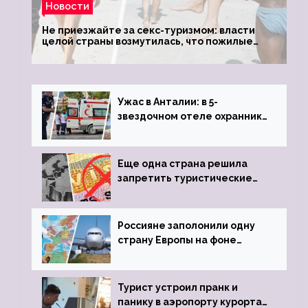
Новости
Не приезжайте за секс-туризмом: власти
целой страны возмутилась, что пожилые
туристки массово едут к ним, чтобы
обзавестись молодыми любовниками
Ужас в Анталии: в 5-
звездочном отеле охранник
устроил расстрел из
пистолета
Еще одна страна решила
запретить туристические
визы для россиян
Россияне заполонили одну
страну Европы на фоне
угрозы отмены шенгенских
виз
Турист устроил пранк и
панику в аэропорту курорта,